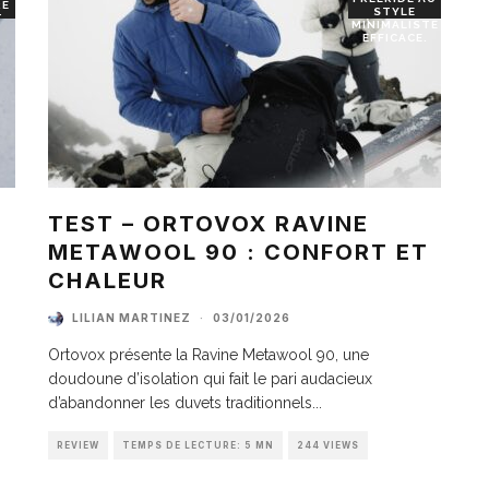
RE
STYLE
T
MINIMALISTE
EFFICACE.
TEST – ORTOVOX RAVINE
METAWOOL 90 : CONFORT ET
I
CHALEUR
LILIAN MARTINEZ
·
03/01/2026
Ortovox présente la Ravine Metawool 90, une
doudoune d’isolation qui fait le pari audacieux
d’abandonner les duvets traditionnels
...
REVIEW
TEMPS DE LECTURE: 5 MN
244 VIEWS