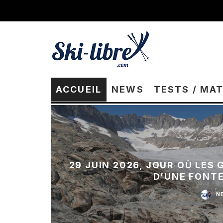
ACCUEIL
NEWS
TESTS / MA
29 JUIN 2026, JOUR OÙ LES
D’UNE FONT
N