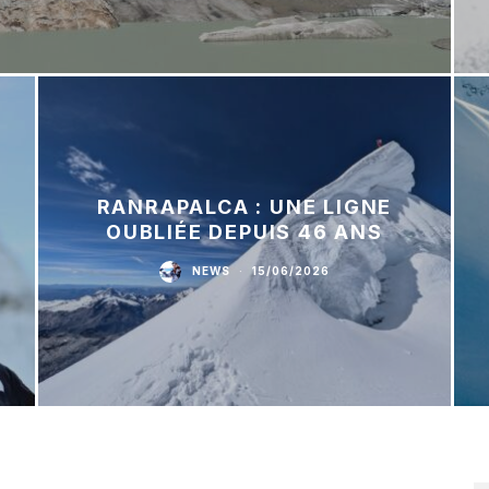
RANRAPALCA : UNE LIGNE
OUBLIÉE DEPUIS 46 ANS
NEWS
·
15/06/2026