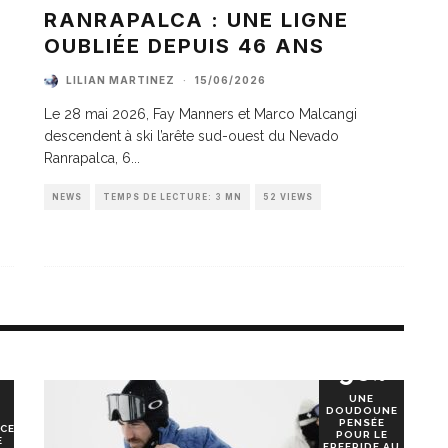
A
RANRAPALCA : UNE LIGNE
OUBLIÉE DEPUIS 46 ANS
LILIAN MARTINEZ
·
15/06/2026
Le 28 mai 2026, Fay Manners et Marco Malcangi
descendent à ski l’arête sud-ouest du Nevado
Ranrapalca, 6
...
NEWS
TEMPS DE LECTURE: 3 MN
52 VIEWS
90
%
UNE
DOUDOUNE
PENSÉE
CE
POUR LE
E
FREERIDE AU