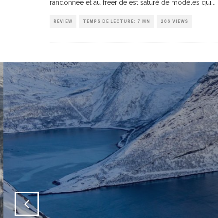
randonnée et au freeride est saturé de modèles qui
...
REVIEW
TEMPS DE LECTURE: 7 MN
206 VIEWS