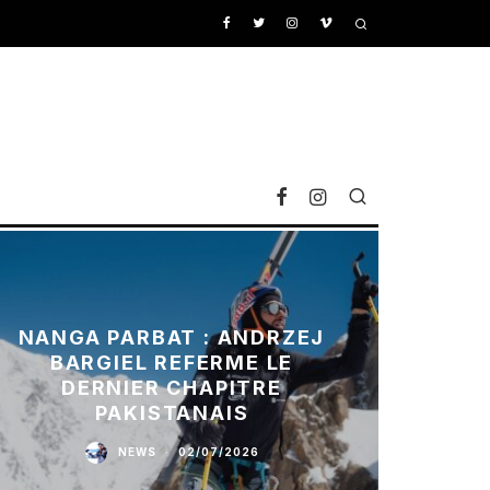
NANGA PARBAT : ANDRZEJ
BARGIEL REFERME LE
DERNIER CHAPITRE
PAKISTANAIS
NEWS
·
02/07/2026