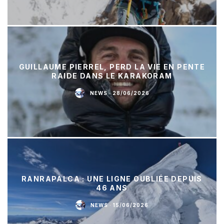
GUILLAUME PIERREL, PERD LA VIE EN PENTE
RAIDE DANS LE KARAKORAM
NEWS
·
28/06/2026
RANRAPALCA : UNE LIGNE OUBLIÉE DEPUIS
46 ANS
NEWS
·
15/06/2026