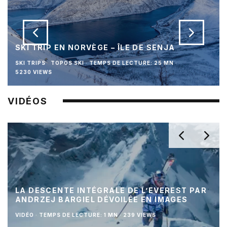
SKI TRIP EN NORVÈGE – ÎLE DE SENJA
SKI TRIPS
TOPOS SKI
·
TEMPS DE LECTURE: 25 MN
·
5230 VIEWS
VIDÉOS
LA DESCENTE INTÉGRALE DE L’EVEREST PAR
ANDRZEJ BARGIEL DÉVOILÉE EN IMAGES
VIDÉO
·
TEMPS DE LECTURE: 1 MN
·
239 VIEWS