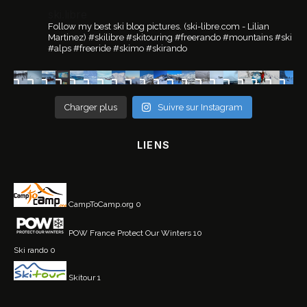
ski.libre
Follow my best ski blog pictures.
(ski-libre.com - Lilian
Martinez)
#skilibre #skitouring #freerando #mountains #ski
#alps #freeride #skimo #skirando
Charger plus
Suivre sur Instagram
LIENS
CampToCamp.org
0
POW France
Protect Our Winters 10
Ski rando
0
Skitour
1