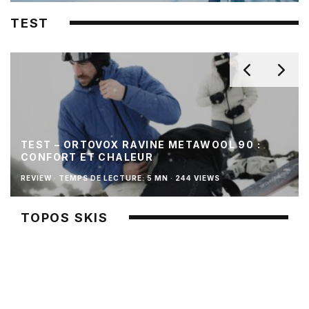
TEST
TEST – ORTOVOX RAVINE METAWOOL 90 :
CONFORT ET CHALEUR
REVIEW
·
TEMPS DE LECTURE: 5 MN
·
244 VIEWS
TOPOS SKIS