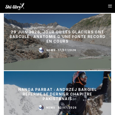
29 JUIN 2026, JOUR OÙ LES GLACIERS ONT
BASCULÉ : ANATOMIE D’UNE FONTE RECORD
EN COURS
NEWS
·
17/07/2026
NANGA PARBAT : ANDRZEJ BARGIEL
REFERME LE DERNIER CHAPITRE
PAKISTANAIS
NEWS
·
02/07/2026