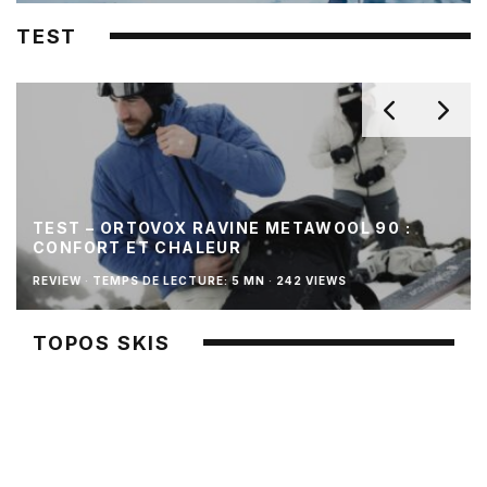
TEST
TEST – ORTOVOX RAVINE METAWOOL 90 :
CONFORT ET CHALEUR
REVIEW
·
TEMPS DE LECTURE: 5 MN
·
242 VIEWS
TOPOS SKIS