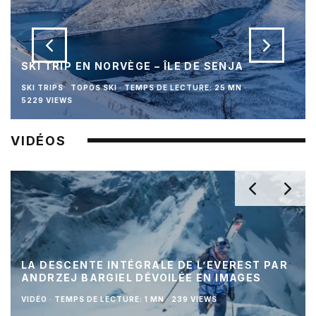
SKI TRIP EN NORVÈGE – ÎLE DE SENJA
SKI TRIPS
TOPOS SKI
·
TEMPS DE LECTURE: 25 MN
·
5229 VIEWS
VIDÉOS
LA DESCENTE INTÉGRALE DE L’EVEREST PAR
ANDRZEJ BARGIEL DÉVOILÉE EN IMAGES
VIDÉO
·
TEMPS DE LECTURE: 1 MN
·
239 VIEWS