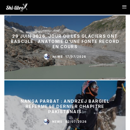
29 JUIN 2026, JOUR OÙ LES GLACIERS ONT
BASCULÉ : ANATOMIE D’UNE FONTE RECORD
EN COURS
NEWS
·
17/07/2026
NANGA PARBAT : ANDRZEJ BARGIEL
REFERME LE DERNIER CHAPITRE
PAKISTANAIS
NEWS
·
02/07/2026