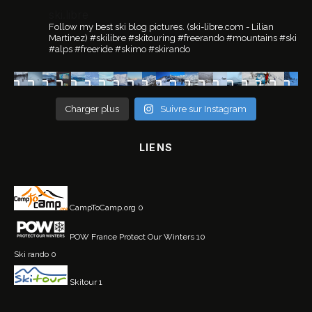
ski.libre
Follow my best ski blog pictures.
(ski-libre.com - Lilian
Martinez)
#skilibre #skitouring #freerando #mountains #ski
#alps #freeride #skimo #skirando
Charger plus
Suivre sur Instagram
LIENS
CampToCamp.org
0
POW France
Protect Our Winters 10
Ski rando
0
Skitour
1