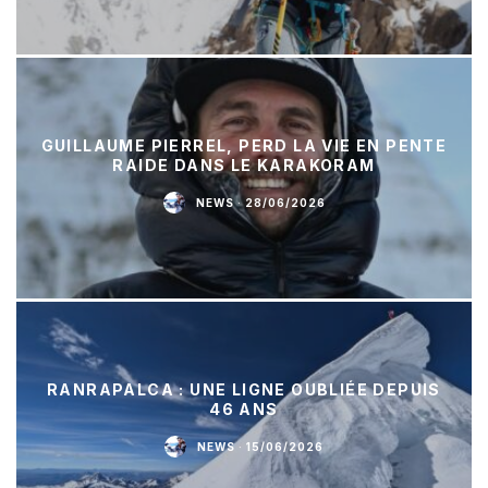
GUILLAUME PIERREL, PERD LA VIE EN PENTE
RAIDE DANS LE KARAKORAM
NEWS
·
28/06/2026
RANRAPALCA : UNE LIGNE OUBLIÉE DEPUIS
46 ANS
NEWS
·
15/06/2026