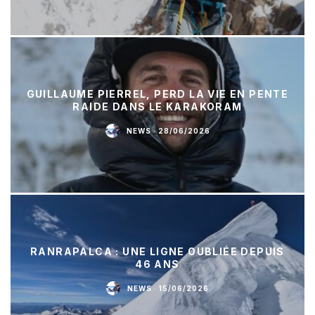
GUILLAUME PIERREL, PERD LA VIE EN PENTE
RAIDE DANS LE KARAKORAM
NEWS
·
28/06/2026
RANRAPALCA : UNE LIGNE OUBLIÉE DEPUIS
46 ANS
NEWS
·
15/06/2026