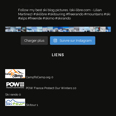
ski.libre
Follow my best ski blog pictures.
(ski-libre.com - Lilian
Martinez)
#skilibre #skitouring #freerando #mountains #ski
#alps #freeride #skimo #skirando
Charger plus
Suivre sur Instagram
LIENS
CampToCamp.org
0
POW France
Protect Our Winters 10
Ski rando
0
Skitour
1