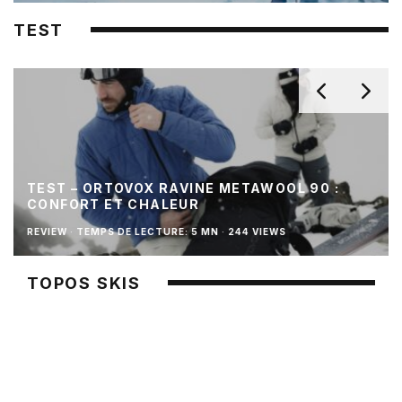
TEST
TEST – ORTOVOX RAVINE METAWOOL 90 :
CONFORT ET CHALEUR
REVIEW
·
TEMPS DE LECTURE: 5 MN
·
244 VIEWS
TOPOS SKIS