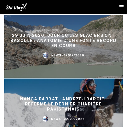
29 JUIN 2026, JOUR OÙ LES GLACIERS ONT
BASCULÉ : ANATOMIE D’UNE FONTE RECORD
EN COURS
NEWS
·
17/07/2026
NANGA PARBAT : ANDRZEJ BARGIEL
REFERME LE DERNIER CHAPITRE
PAKISTANAIS
NEWS
·
02/07/2026