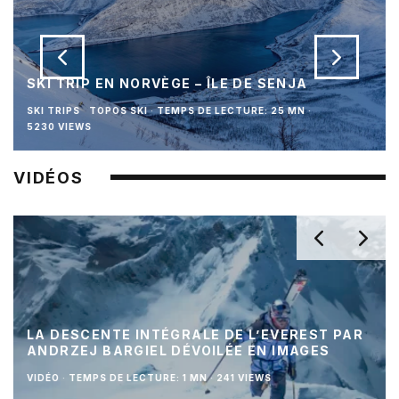
SKI TRIP EN NORVÈGE – ÎLE DE SENJA
SKI TRIPS
TOPOS SKI
·
TEMPS DE LECTURE: 25 MN
·
5230 VIEWS
VIDÉOS
LA DESCENTE INTÉGRALE DE L’EVEREST PAR
ANDRZEJ BARGIEL DÉVOILÉE EN IMAGES
VIDÉO
·
TEMPS DE LECTURE: 1 MN
·
241 VIEWS