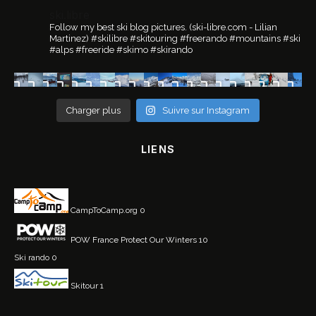
ski.libre
Follow my best ski blog pictures.
(ski-libre.com - Lilian
Martinez)
#skilibre #skitouring #freerando #mountains #ski
#alps #freeride #skimo #skirando
Charger plus
Suivre sur Instagram
LIENS
CampToCamp.org
0
POW France
Protect Our Winters 10
Ski rando
0
Skitour
1