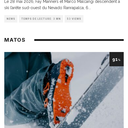
Le 28 mai 2026, Fay Manners et Marco Malcangi descendent à
ski l’arête sud-ouest du Nevado Ranrapalca, 6
...
NEWS
TEMPS DE LECTURE: 3 MN
53 VIEWS
MATOS
91
%