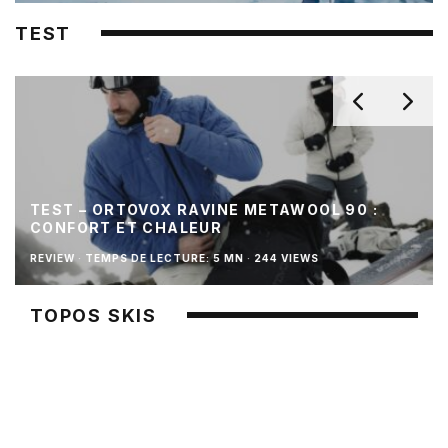
TEST
TEST – ORTOVOX RAVINE METAWOOL 90 :
CONFORT ET CHALEUR
REVIEW
·
TEMPS DE LECTURE: 5 MN
·
244 VIEWS
TOPOS SKIS