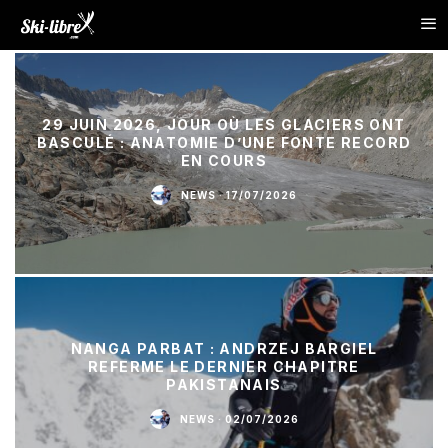
29 JUIN 2026, JOUR OÙ LES GLACIERS ONT
BASCULÉ : ANATOMIE D’UNE FONTE RECORD
EN COURS
NEWS
·
17/07/2026
NANGA PARBAT : ANDRZEJ BARGIEL
REFERME LE DERNIER CHAPITRE
PAKISTANAIS
NEWS
·
02/07/2026