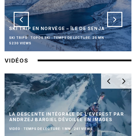
SKI TRIP EN NORVÈGE – ÎLE DE SENJA
SKI TRIPS
TOPOS SKI
·
TEMPS DE LECTURE: 25 MN
·
5230 VIEWS
VIDÉOS
LA DESCENTE INTÉGRALE DE L’EVEREST PAR
ANDRZEJ BARGIEL DÉVOILÉE EN IMAGES
VIDÉO
·
TEMPS DE LECTURE: 1 MN
·
241 VIEWS