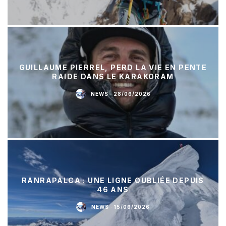
GUILLAUME PIERREL, PERD LA VIE EN PENTE
RAIDE DANS LE KARAKORAM
NEWS
·
28/06/2026
RANRAPALCA : UNE LIGNE OUBLIÉE DEPUIS
46 ANS
NEWS
·
15/06/2026