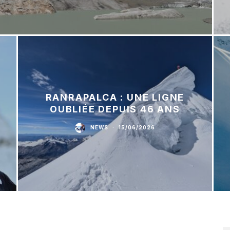
RANRAPALCA : UNE LIGNE
OUBLIÉE DEPUIS 46 ANS
NEWS
·
15/06/2026