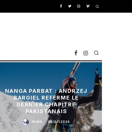
NANGA PARBAT : ANDRZEJ
BARGIEL REFERME LE
DERNIER CHAPITRE
PAKISTANAIS
NEWS
·
02/07/2026