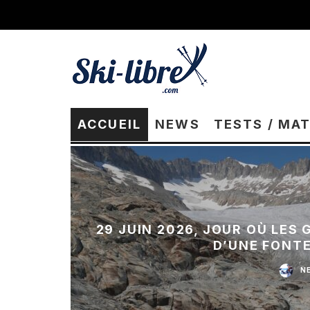
ACCUEIL
NEWS
TESTS / MA
29 JUIN 2026, JOUR OÙ LES
D’UNE FONT
N