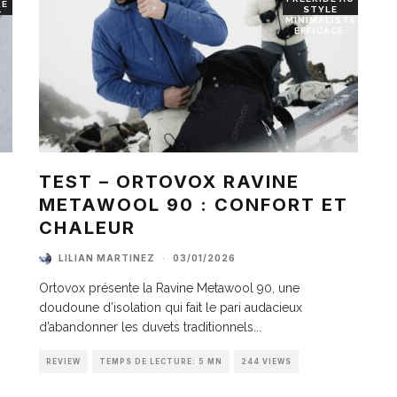
RE
STYLE
T
MINIMALISTE
EFFICACE.
TEST – ORTOVOX RAVINE
METAWOOL 90 : CONFORT ET
I
CHALEUR
LILIAN MARTINEZ
·
03/01/2026
Ortovox présente la Ravine Metawool 90, une
doudoune d’isolation qui fait le pari audacieux
d’abandonner les duvets traditionnels
...
REVIEW
TEMPS DE LECTURE: 5 MN
244 VIEWS