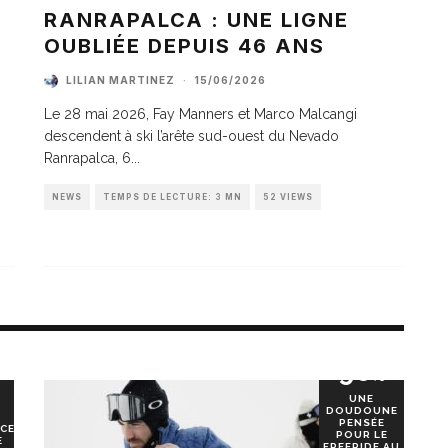
A
RANRAPALCA : UNE LIGNE
OUBLIÉE DEPUIS 46 ANS
LILIAN MARTINEZ
·
15/06/2026
Le 28 mai 2026, Fay Manners et Marco Malcangi
descendent à ski l’arête sud-ouest du Nevado
Ranrapalca, 6
...
NEWS
TEMPS DE LECTURE: 3 MN
52 VIEWS
90
%
UNE
DOUDOUNE
PENSÉE
CE
POUR LE
E
FREERIDE AU