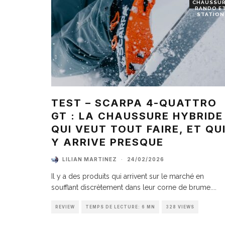
CHAUSSU
RANDO E
STATION
TEST – SCARPA 4-QUATTRO
GT : LA CHAUSSURE HYBRIDE
QUI VEUT TOUT FAIRE, ET QU
Y ARRIVE PRESQUE
LILIAN MARTINEZ
·
24/02/2026
Il y a des produits qui arrivent sur le marché en
soufflant discrètement dans leur corne de brume.
...
REVIEW
TEMPS DE LECTURE: 6 MN
328 VIEWS