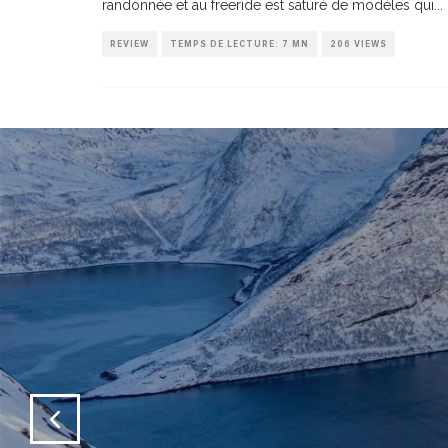
randonnée et au freeride est saturé de modèles qui
...
REVIEW
TEMPS DE LECTURE: 7 MN
206 VIEWS