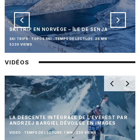
SKI TRIP EN NORVÈGE – ÎLE DE SENJA
SKI TRIPS
TOPOS SKI
·
TEMPS DE LECTURE: 25 MN
·
5230 VIEWS
VIDÉOS
LA DESCENTE INTÉGRALE DE L’EVEREST PAR
ANDRZEJ BARGIEL DÉVOILÉE EN IMAGES
VIDÉO
·
TEMPS DE LECTURE: 1 MN
·
239 VIEWS