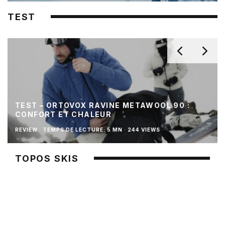
TEST
TEST – ORTOVOX RAVINE METAWOOL 90 :
CONFORT ET CHALEUR
REVIEW
·
TEMPS DE LECTURE: 5 MN
·
244 VIEWS
TOPOS SKIS