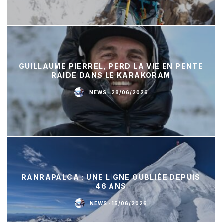
GUILLAUME PIERREL, PERD LA VIE EN PENTE
RAIDE DANS LE KARAKORAM
NEWS
·
28/06/2026
RANRAPALCA : UNE LIGNE OUBLIÉE DEPUIS
46 ANS
NEWS
·
15/06/2026