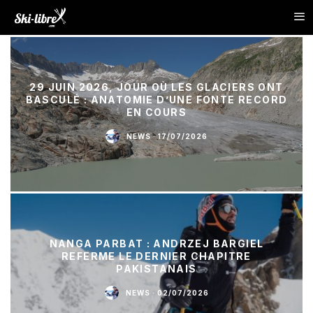
29 JUIN 2026, JOUR OÙ LES GLACIERS ONT
BASCULÉ : ANATOMIE D’UNE FONTE RECORD
EN COURS
NEWS
·
17/07/2026
NANGA PARBAT : ANDRZEJ BARGIEL
REFERME LE DERNIER CHAPITRE
PAKISTANAIS
NEWS
·
02/07/2026