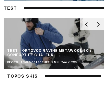
TEST
TEST – ORTOVOX RAVINE METAWOOL 90 :
CONFORT ET CHALEUR
REVIEW
·
TEMPS DE LECTURE: 5 MN
·
244 VIEWS
TOPOS SKIS