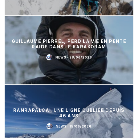
GUILLAUME PIERREL, PERD LA VIE EN PENTE
RAIDE DANS LE KARAKORAM
NEWS
·
28/06/2026
RANRAPALCA : UNE LIGNE OUBLIÉE DEPUIS
46 ANS
NEWS
·
15/06/2026