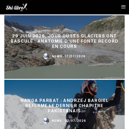
29 JUIN 2026, JOUR OÙ LES GLACIERS ONT
BASCULÉ : ANATOMIE D’UNE FONTE RECORD
EN COURS
NEWS
·
17/07/2026
NANGA PARBAT : ANDRZEJ BARGIEL
REFERME LE DERNIER CHAPITRE
PAKISTANAIS
NEWS
·
02/07/2026