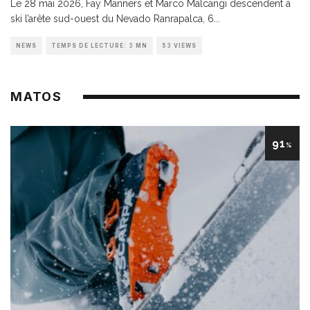
Le 28 mai 2026, Fay Manners et Marco Malcangi descendent à
ski l’arête sud-ouest du Nevado Ranrapalca, 6
...
NEWS
TEMPS DE LECTURE: 3 MN
53 VIEWS
MATOS
91
%