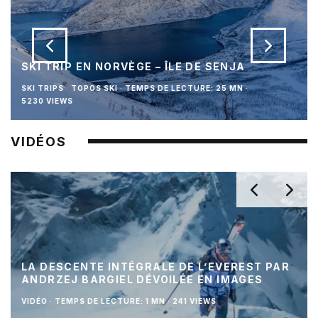
SKI TRIP EN NORVÈGE – ÎLE DE SENJA
SKI TRIPS
TOPOS SKI
·
TEMPS DE LECTURE: 25 MN
·
5230 VIEWS
VIDÉOS
LA DESCENTE INTÉGRALE DE L’EVEREST PAR
ANDRZEJ BARGIEL DÉVOILÉE EN IMAGES
VIDÉO
·
TEMPS DE LECTURE: 1 MN
·
241 VIEWS