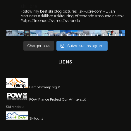
ski.libre
Follow my best ski blog pictures.
(ski-libre.com - Lilian
Martinez)
#skilibre #skitouring #freerando #mountains #ski
#alps #freeride #skimo #skirando
Charger plus
Suivre sur Instagram
LIENS
CampToCamp.org
0
POW France
Protect Our Winters 10
Ski rando
0
Skitour
1