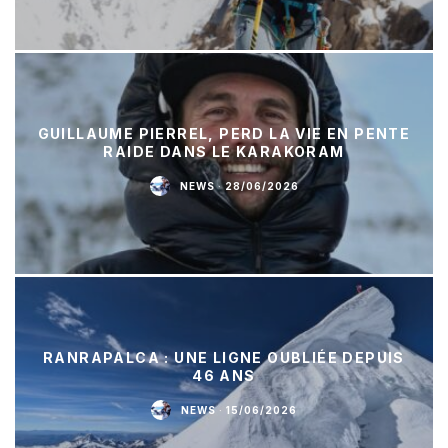
GUILLAUME PIERREL, PERD LA VIE EN PENTE
RAIDE DANS LE KARAKORAM
NEWS
·
28/06/2026
RANRAPALCA : UNE LIGNE OUBLIÉE DEPUIS
46 ANS
NEWS
·
15/06/2026