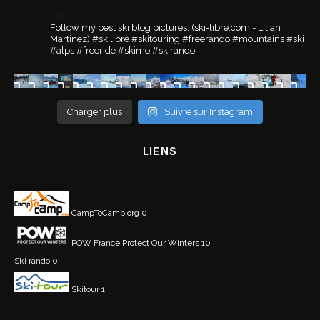
ski.libre
Follow my best ski blog pictures.
(ski-libre.com - Lilian
Martinez)
#skilibre #skitouring #freerando #mountains #ski
#alps #freeride #skimo #skirando
Charger plus
Suivre sur Instagram
LIENS
CampToCamp.org
0
POW France
Protect Our Winters 10
Ski rando
0
Skitour
1