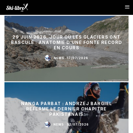
29 JUIN 2026, JOUR OÙ LES GLACIERS ONT
BASCULÉ : ANATOMIE D’UNE FONTE RECORD
EN COURS
NEWS
·
17/07/2026
NANGA PARBAT : ANDRZEJ BARGIEL
REFERME LE DERNIER CHAPITRE
PAKISTANAIS
NEWS
·
02/07/2026