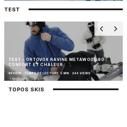
TEST
TEST – ORTOVOX RAVINE METAWOOL 90 :
CONFORT ET CHALEUR
REVIEW
·
TEMPS DE LECTURE: 5 MN
·
244 VIEWS
TOPOS SKIS