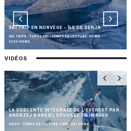
SKI TRIP EN NORVÈGE – ÎLE DE SENJA
SKI TRIPS
TOPOS SKI
·
TEMPS DE LECTURE: 25 MN
·
5230 VIEWS
VIDÉOS
LA DESCENTE INTÉGRALE DE L’EVEREST PAR
ANDRZEJ BARGIEL DÉVOILÉE EN IMAGES
VIDÉO
·
TEMPS DE LECTURE: 1 MN
·
241 VIEWS