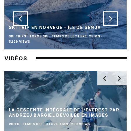
SKI TRIP EN NORVÈGE – ÎLE DE SENJA
SKI TRIPS
TOPOS SKI
·
TEMPS DE LECTURE: 25 MN
·
5229 VIEWS
VIDÉOS
LA DESCENTE INTÉGRALE DE L’EVEREST PAR
ANDRZEJ BARGIEL DÉVOILÉE EN IMAGES
VIDÉO
·
TEMPS DE LECTURE: 1 MN
·
239 VIEWS