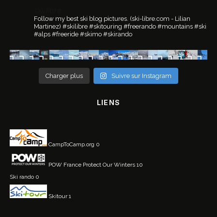
ski.libre
Follow my best ski blog pictures.
(ski-libre.com - Lilian
Martinez)
#skilibre #skitouring #freerando #mountains #ski
#alps #freeride #skimo #skirando
Charger plus
Suivre sur Instagram
LIENS
CampToCamp.org
0
POW France
Protect Our Winters 10
Ski rando
0
Skitour
1