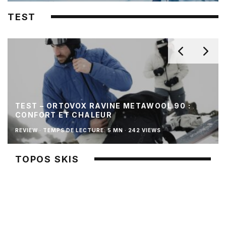
TEST
TEST – ORTOVOX RAVINE METAWOOL 90 :
CONFORT ET CHALEUR
REVIEW
·
TEMPS DE LECTURE: 5 MN
·
242 VIEWS
TOPOS SKIS