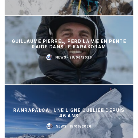
GUILLAUME PIERREL, PERD LA VIE EN PENTE
RAIDE DANS LE KARAKORAM
NEWS
·
28/06/2026
RANRAPALCA : UNE LIGNE OUBLIÉE DEPUIS
46 ANS
NEWS
·
15/06/2026