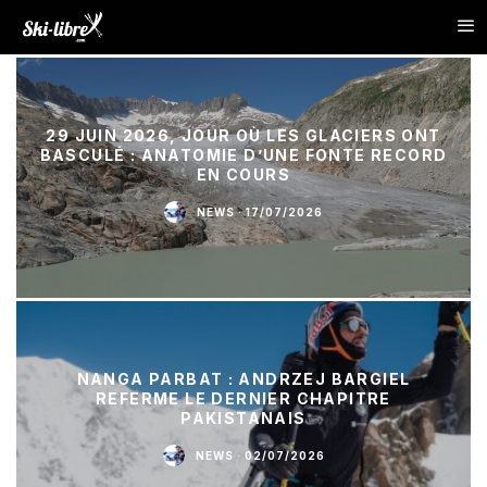
29 JUIN 2026, JOUR OÙ LES GLACIERS ONT
BASCULÉ : ANATOMIE D’UNE FONTE RECORD
EN COURS
NEWS
·
17/07/2026
NANGA PARBAT : ANDRZEJ BARGIEL
REFERME LE DERNIER CHAPITRE
PAKISTANAIS
NEWS
·
02/07/2026