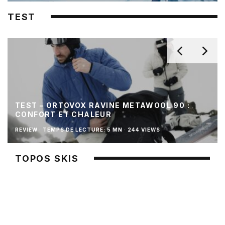
TEST
TEST – ORTOVOX RAVINE METAWOOL 90 :
CONFORT ET CHALEUR
REVIEW
·
TEMPS DE LECTURE: 5 MN
·
244 VIEWS
TOPOS SKIS