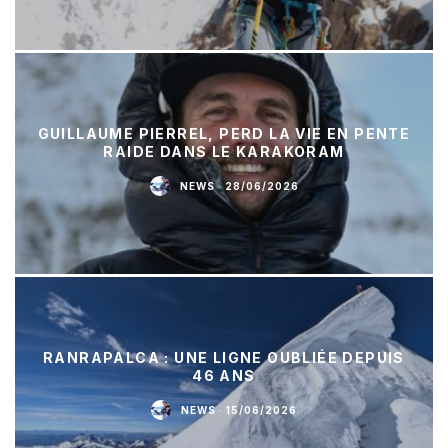
GUILLAUME PIERREL, PERD LA VIE EN PENTE
RAIDE DANS LE KARAKORAM
NEWS
·
28/06/2026
RANRAPALCA : UNE LIGNE OUBLIÉE DEPUIS
46 ANS
NEWS
·
15/06/2026