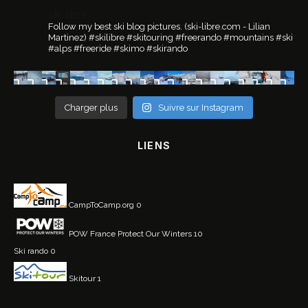
ski.libre
Follow my best ski blog pictures.
(ski-libre.com - Lilian
Martinez)
#skilibre #skitouring #freerando #mountains #ski
#alps #freeride #skimo #skirando
Charger plus
Suivre sur Instagram
LIENS
CampToCamp.org
0
POW France
Protect Our Winters 10
Ski rando
0
Skitour
1