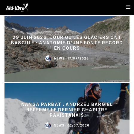
29 JUIN 2026, JOUR OÙ LES GLACIERS ONT
BASCULÉ : ANATOMIE D’UNE FONTE RECORD
EN COURS
NEWS
·
17/07/2026
NANGA PARBAT : ANDRZEJ BARGIEL
REFERME LE DERNIER CHAPITRE
PAKISTANAIS
NEWS
·
02/07/2026