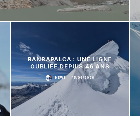
RANRAPALCA : UNE LIGNE
OUBLIÉE DEPUIS 46 ANS
NEWS
·
15/06/2026