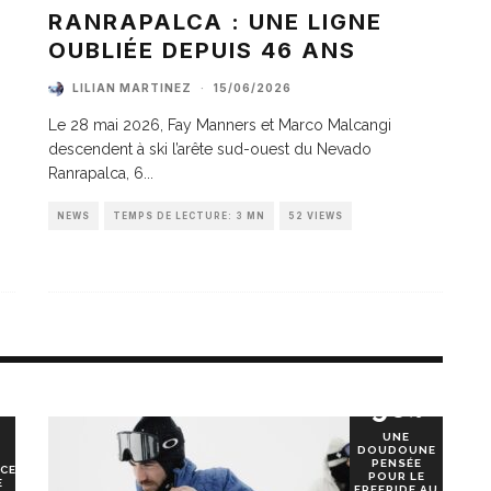
A
RANRAPALCA : UNE LIGNE
OUBLIÉE DEPUIS 46 ANS
LILIAN MARTINEZ
·
15/06/2026
Le 28 mai 2026, Fay Manners et Marco Malcangi
descendent à ski l’arête sud-ouest du Nevado
Ranrapalca, 6
...
NEWS
TEMPS DE LECTURE: 3 MN
52 VIEWS
90
%
UNE
DOUDOUNE
PENSÉE
CE
POUR LE
E
FREERIDE AU