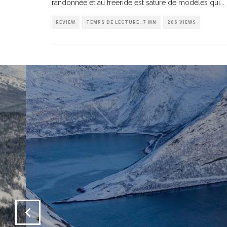
randonnée et au freeride est saturé de modèles qui
...
REVIEW
TEMPS DE LECTURE: 7 MN
206 VIEWS