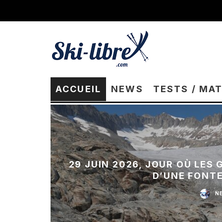
ACCUEIL
NEWS
TESTS / MA
29 JUIN 2026, JOUR OÙ LES
D’UNE FONT
N