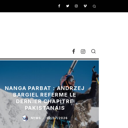
NANGA PARBAT : ANDRZEJ
BARGIEL REFERME LE
DERNIER CHAPITRE
PAKISTANAIS
NEWS
·
02/07/2026