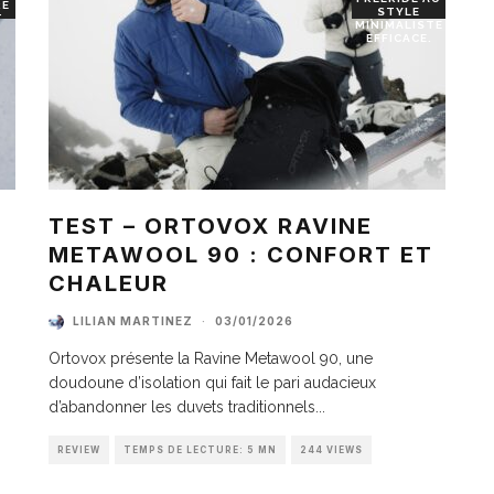
RE
STYLE
T
MINIMALISTE
EFFICACE.
TEST – ORTOVOX RAVINE
METAWOOL 90 : CONFORT ET
I
CHALEUR
LILIAN MARTINEZ
·
03/01/2026
Ortovox présente la Ravine Metawool 90, une
doudoune d’isolation qui fait le pari audacieux
d’abandonner les duvets traditionnels
...
REVIEW
TEMPS DE LECTURE: 5 MN
244 VIEWS