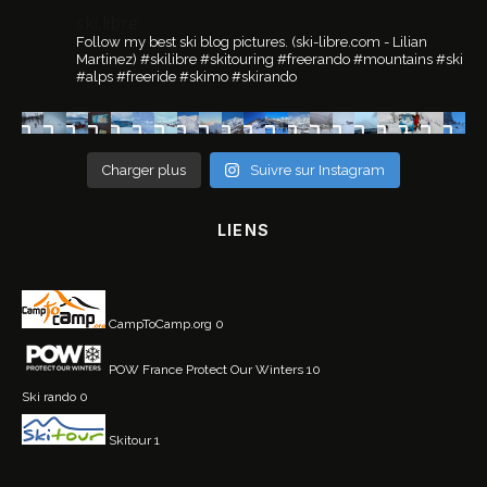
ski.libre
Follow my best ski blog pictures.
(ski-libre.com - Lilian
Martinez)
#skilibre #skitouring #freerando #mountains #ski
#alps #freeride #skimo #skirando
Charger plus
Suivre sur Instagram
LIENS
CampToCamp.org
0
POW France
Protect Our Winters 10
Ski rando
0
Skitour
1