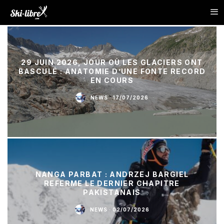
29 JUIN 2026, JOUR OÙ LES GLACIERS ONT
BASCULÉ : ANATOMIE D’UNE FONTE RECORD
EN COURS
NEWS
·
17/07/2026
NANGA PARBAT : ANDRZEJ BARGIEL
REFERME LE DERNIER CHAPITRE
PAKISTANAIS
NEWS
·
02/07/2026