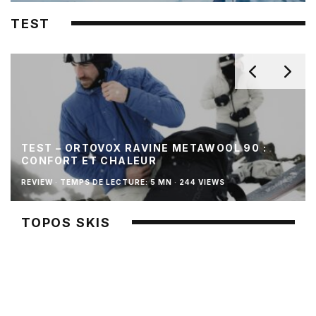
TEST
TEST – ORTOVOX RAVINE METAWOOL 90 :
CONFORT ET CHALEUR
REVIEW
·
TEMPS DE LECTURE: 5 MN
·
244 VIEWS
TOPOS SKIS