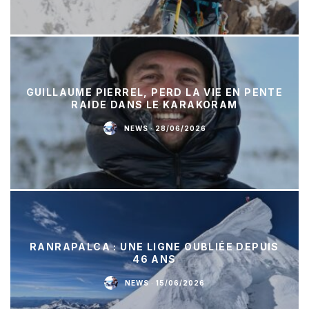
GUILLAUME PIERREL, PERD LA VIE EN PENTE
RAIDE DANS LE KARAKORAM
NEWS
·
28/06/2026
RANRAPALCA : UNE LIGNE OUBLIÉE DEPUIS
46 ANS
NEWS
·
15/06/2026