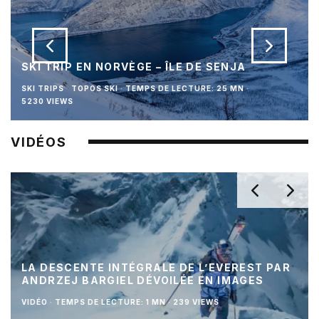
SKI TRIP EN NORVÈGE – ÎLE DE SENJA
SKI TRIPS
TOPOS SKI
·
TEMPS DE LECTURE: 25 MN
·
5230 VIEWS
VIDÉOS
LA DESCENTE INTÉGRALE DE L’EVEREST PAR
ANDRZEJ BARGIEL DÉVOILÉE EN IMAGES
VIDÉO
·
TEMPS DE LECTURE: 1 MN
·
239 VIEWS