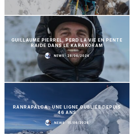
GUILLAUME PIERREL, PERD LA VIE EN PENTE
RAIDE DANS LE KARAKORAM
NEWS
·
28/06/2026
RANRAPALCA : UNE LIGNE OUBLIÉE DEPUIS
46 ANS
NEWS
·
15/06/2026