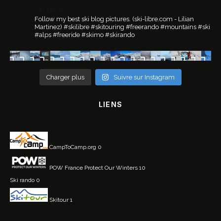
ski.libre
Follow my best ski blog pictures.
(ski-libre.com - Lilian
Martinez)
#skilibre #skitouring #freerando #mountains #ski
#alps #freeride #skimo #skirando
Charger plus
Suivre sur Instagram
LIENS
CampToCamp.org
0
POW France
Protect Our Winters 10
Ski rando
0
Skitour
1