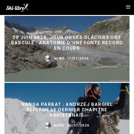
29 JUIN 2026, JOUR OÙ LES GLACIERS ONT
BASCULÉ : ANATOMIE D’UNE FONTE RECORD
EN COURS
NEWS
·
17/07/2026
NANGA PARBAT : ANDRZEJ BARGIEL
REFERME LE DERNIER CHAPITRE
PAKISTANAIS
NEWS
·
02/07/2026