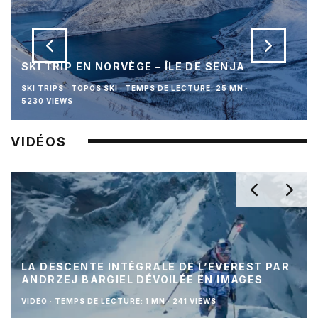
SKI TRIP EN NORVÈGE – ÎLE DE SENJA
SKI TRIPS
TOPOS SKI
·
TEMPS DE LECTURE: 25 MN
·
5230 VIEWS
VIDÉOS
LA DESCENTE INTÉGRALE DE L’EVEREST PAR
ANDRZEJ BARGIEL DÉVOILÉE EN IMAGES
VIDÉO
·
TEMPS DE LECTURE: 1 MN
·
241 VIEWS