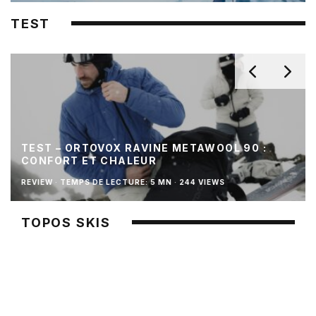
TEST
TEST – ORTOVOX RAVINE METAWOOL 90 :
CONFORT ET CHALEUR
REVIEW
·
TEMPS DE LECTURE: 5 MN
·
244 VIEWS
TOPOS SKIS