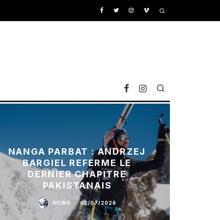
NANGA PARBAT : ANDRZEJ
BARGIEL REFERME LE
DERNIER CHAPITRE
PAKISTANAIS
NEWS
·
02/07/2026