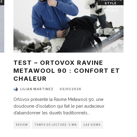
RE
STYLE
T
MINIMALISTE
EFFICACE.
TEST – ORTOVOX RAVINE
METAWOOL 90 : CONFORT ET
I
CHALEUR
LILIAN MARTINEZ
·
03/01/2026
Ortovox présente la Ravine Metawool 90, une
doudoune d’isolation qui fait le pari audacieux
d’abandonner les duvets traditionnels
...
REVIEW
TEMPS DE LECTURE: 5 MN
244 VIEWS