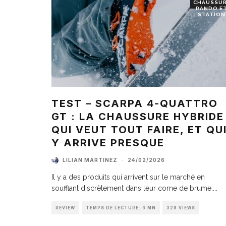
CHAUSSU
RANDO E
STATION
TEST – SCARPA 4-QUATTRO
GT : LA CHAUSSURE HYBRIDE
QUI VEUT TOUT FAIRE, ET QU
Y ARRIVE PRESQUE
LILIAN MARTINEZ
·
24/02/2026
Il y a des produits qui arrivent sur le marché en
soufflant discrètement dans leur corne de brume.
...
REVIEW
TEMPS DE LECTURE: 6 MN
328 VIEWS