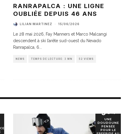
A
RANRAPALCA : UNE LIGNE
OUBLIÉE DEPUIS 46 ANS
LILIAN MARTINEZ
·
15/06/2026
Le 28 mai 2026, Fay Manners et Marco Malcangi
descendent à ski l’arête sud-ouest du Nevado
Ranrapalca, 6
...
NEWS
TEMPS DE LECTURE: 3 MN
52 VIEWS
90
%
UNE
DOUDOUNE
PENSÉE
CE
POUR LE
E
FREERIDE AU