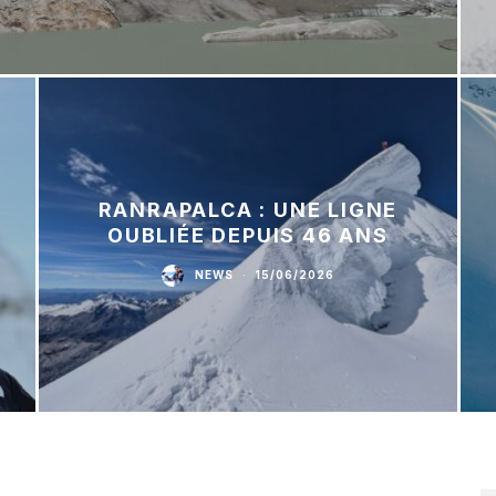
RANRAPALCA : UNE LIGNE
OUBLIÉE DEPUIS 46 ANS
NEWS
·
15/06/2026