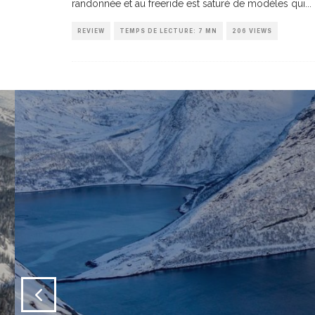
randonnée et au freeride est saturé de modèles qui
...
REVIEW
TEMPS DE LECTURE: 7 MN
206 VIEWS