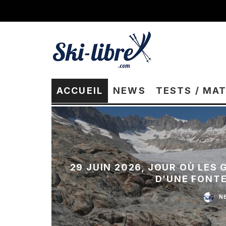
ACCUEIL
NEWS
TESTS / MA
29 JUIN 2026, JOUR OÙ LES
D’UNE FONT
N