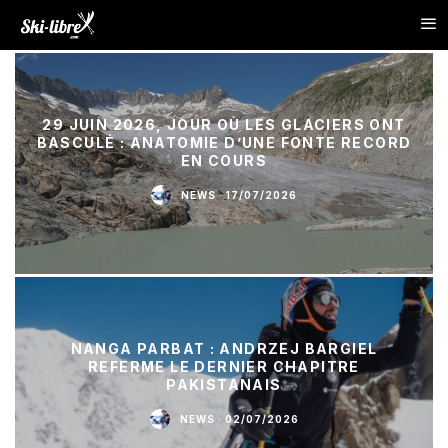
29 JUIN 2026, JOUR OÙ LES GLACIERS ONT
BASCULÉ : ANATOMIE D’UNE FONTE RECORD
EN COURS
NEWS
·
17/07/2026
NANGA PARBAT : ANDRZEJ BARGIEL
REFERME LE DERNIER CHAPITRE
PAKISTANAIS
NEWS
·
02/07/2026