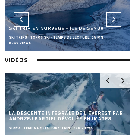
SKI TRIP EN NORVÈGE – ÎLE DE SENJA
SKI TRIPS
TOPOS SKI
·
TEMPS DE LECTURE: 25 MN
·
5230 VIEWS
VIDÉOS
LA DESCENTE INTÉGRALE DE L’EVEREST PAR
ANDRZEJ BARGIEL DÉVOILÉE EN IMAGES
VIDÉO
·
TEMPS DE LECTURE: 1 MN
·
239 VIEWS