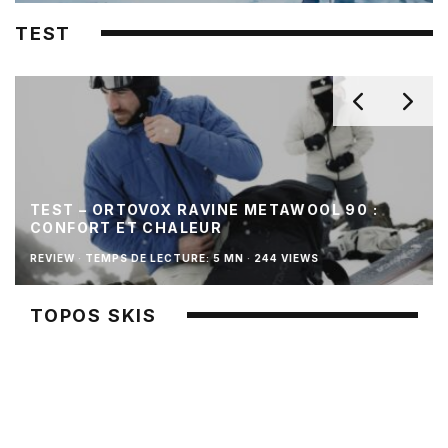
TEST
TEST – ORTOVOX RAVINE METAWOOL 90 :
CONFORT ET CHALEUR
REVIEW
·
TEMPS DE LECTURE: 5 MN
·
244 VIEWS
TOPOS SKIS