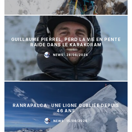
GUILLAUME PIERREL, PERD LA VIE EN PENTE
RAIDE DANS LE KARAKORAM
NEWS
·
28/06/2026
RANRAPALCA : UNE LIGNE OUBLIÉE DEPUIS
46 ANS
NEWS
·
15/06/2026