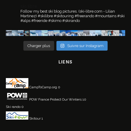
ski.libre
Follow my best ski blog pictures.
(ski-libre.com - Lilian
Martinez)
#skilibre #skitouring #freerando #mountains #ski
#alps #freeride #skimo #skirando
Charger plus
Suivre sur Instagram
LIENS
CampToCamp.org
0
POW France
Protect Our Winters 10
Ski rando
0
Skitour
1