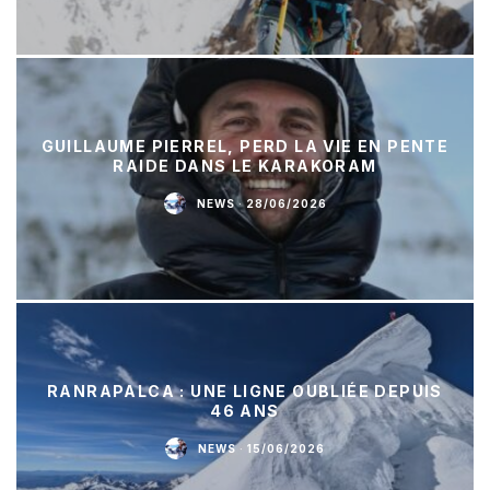
GUILLAUME PIERREL, PERD LA VIE EN PENTE
RAIDE DANS LE KARAKORAM
NEWS
·
28/06/2026
RANRAPALCA : UNE LIGNE OUBLIÉE DEPUIS
46 ANS
NEWS
·
15/06/2026