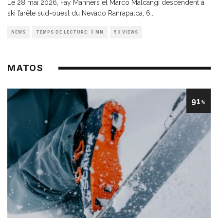
Le 28 mai 2026, Fay Manners et Marco Malcangi descendent à
ski l’arête sud-ouest du Nevado Ranrapalca, 6
...
NEWS
TEMPS DE LECTURE: 3 MN
53 VIEWS
MATOS
91
%