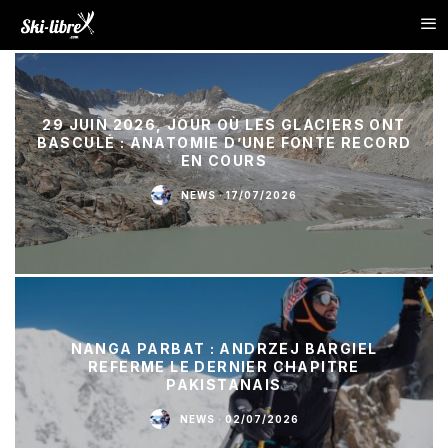
29 JUIN 2026, JOUR OÙ LES GLACIERS ONT
BASCULÉ : ANATOMIE D’UNE FONTE RECORD
EN COURS
NEWS
·
17/07/2026
NANGA PARBAT : ANDRZEJ BARGIEL
REFERME LE DERNIER CHAPITRE
PAKISTANAIS
NEWS
·
02/07/2026