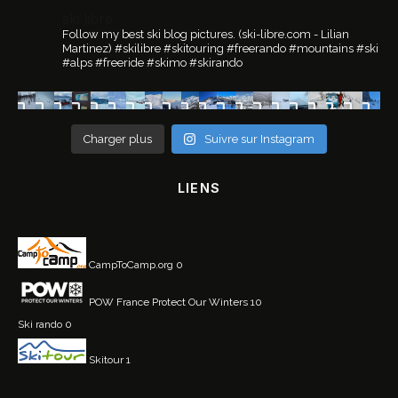
ski.libre
Follow my best ski blog pictures.
(ski-libre.com - Lilian
Martinez)
#skilibre #skitouring #freerando #mountains #ski
#alps #freeride #skimo #skirando
Charger plus
Suivre sur Instagram
LIENS
CampToCamp.org
0
POW France
Protect Our Winters 10
Ski rando
0
Skitour
1