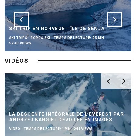
SKI TRIP EN NORVÈGE – ÎLE DE SENJA
SKI TRIPS
TOPOS SKI
·
TEMPS DE LECTURE: 25 MN
·
5230 VIEWS
VIDÉOS
LA DESCENTE INTÉGRALE DE L’EVEREST PAR
ANDRZEJ BARGIEL DÉVOILÉE EN IMAGES
VIDÉO
·
TEMPS DE LECTURE: 1 MN
·
241 VIEWS