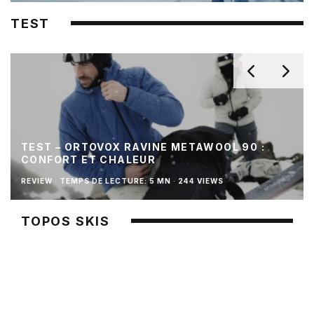
TEST
TEST – ORTOVOX RAVINE METAWOOL 90 :
CONFORT ET CHALEUR
REVIEW
·
TEMPS DE LECTURE: 5 MN
·
244 VIEWS
TOPOS SKIS