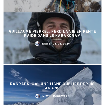
GUILLAUME PIERREL, PERD LA VIE EN PENTE
RAIDE DANS LE KARAKORAM
NEWS
·
28/06/2026
RANRAPALCA : UNE LIGNE OUBLIÉE DEPUIS
46 ANS
NEWS
·
15/06/2026