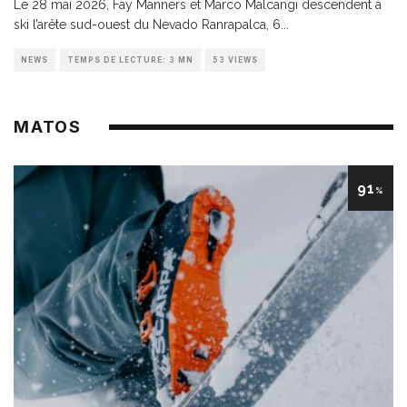
Le 28 mai 2026, Fay Manners et Marco Malcangi descendent à
ski l’arête sud-ouest du Nevado Ranrapalca, 6
...
NEWS
TEMPS DE LECTURE: 3 MN
53 VIEWS
MATOS
91
%