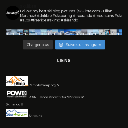
ski.libre
Follow my best ski blog pictures.
(ski-libre.com - Lilian
Martinez)
#skilibre #skitouring #freerando #mountains #ski
#alps #freeride #skimo #skirando
Charger plus
Suivre sur Instagram
LIENS
CampToCamp.org
0
POW France
Protect Our Winters 10
Ski rando
0
Skitour
1