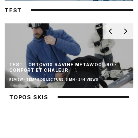
TEST
TEST – ORTOVOX RAVINE METAWOOL 90 :
CONFORT ET CHALEUR
REVIEW
·
TEMPS DE LECTURE: 5 MN
·
244 VIEWS
TOPOS SKIS