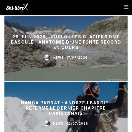
29 JUIN 2026, JOUR OÙ LES GLACIERS ONT
BASCULÉ : ANATOMIE D’UNE FONTE RECORD
EN COURS
NEWS
·
17/07/2026
NANGA PARBAT : ANDRZEJ BARGIEL
REFERME LE DERNIER CHAPITRE
PAKISTANAIS
NEWS
·
02/07/2026