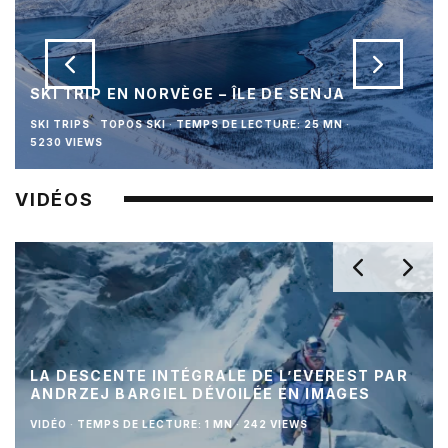
SKI TRIP EN NORVÈGE – ÎLE DE SENJA
SKI TRIPS
TOPOS SKI
·
TEMPS DE LECTURE: 25 MN
·
5230 VIEWS
VIDÉOS
LA DESCENTE INTÉGRALE DE L’EVEREST PAR
ANDRZEJ BARGIEL DÉVOILÉE EN IMAGES
VIDÉO
·
TEMPS DE LECTURE: 1 MN
·
242 VIEWS