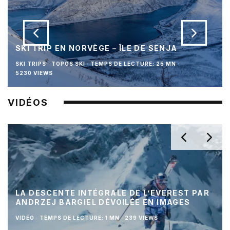
SKI TRIP EN NORVÈGE – ÎLE DE SENJA
SKI TRIPS
TOPOS SKI
·
TEMPS DE LECTURE: 25 MN
·
5230 VIEWS
VIDÉOS
LA DESCENTE INTÉGRALE DE L’EVEREST PAR
ANDRZEJ BARGIEL DÉVOILÉE EN IMAGES
VIDÉO
·
TEMPS DE LECTURE: 1 MN
·
239 VIEWS