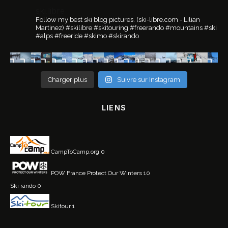
ski.libre
Follow my best ski blog pictures.
(ski-libre.com - Lilian
Martinez)
#skilibre #skitouring #freerando #mountains #ski
#alps #freeride #skimo #skirando
Charger plus
Suivre sur Instagram
LIENS
CampToCamp.org
0
POW France
Protect Our Winters 10
Ski rando
0
Skitour
1