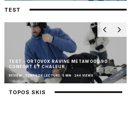
TEST
TEST – ORTOVOX RAVINE METAWOOL 90 :
CONFORT ET CHALEUR
REVIEW
·
TEMPS DE LECTURE: 5 MN
·
244 VIEWS
TOPOS SKIS