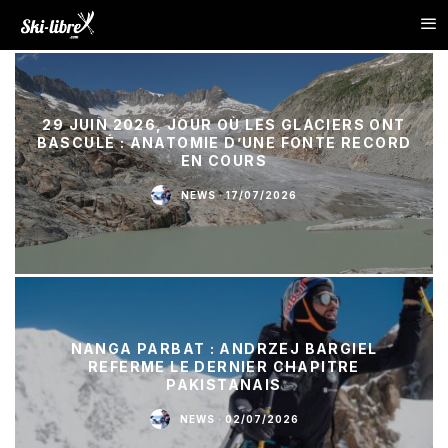
29 JUIN 2026, JOUR OÙ LES GLACIERS ONT
BASCULÉ : ANATOMIE D’UNE FONTE RECORD
EN COURS
NEWS
·
17/07/2026
NANGA PARBAT : ANDRZEJ BARGIEL
REFERME LE DERNIER CHAPITRE
PAKISTANAIS
NEWS
·
02/07/2026