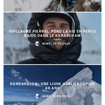
GUILLAUME PIERREL, PERD LA VIE EN PENTE
RAIDE DANS LE KARAKORAM
NEWS
·
28/06/2026
RANRAPALCA : UNE LIGNE OUBLIÉE DEPUIS
46 ANS
NEWS
·
15/06/2026