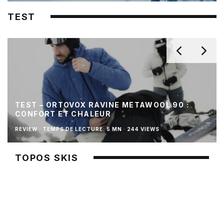
TEST
TEST – ORTOVOX RAVINE METAWOOL 90 :
CONFORT ET CHALEUR
REVIEW
·
TEMPS DE LECTURE: 5 MN
·
244 VIEWS
TOPOS SKIS