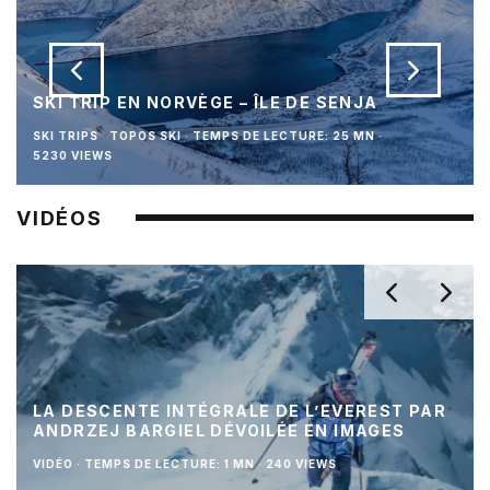
SKI TRIP EN NORVÈGE – ÎLE DE SENJA
SKI TRIPS
TOPOS SKI
·
TEMPS DE LECTURE: 25 MN
·
5230 VIEWS
VIDÉOS
LA DESCENTE INTÉGRALE DE L’EVEREST PAR
ANDRZEJ BARGIEL DÉVOILÉE EN IMAGES
VIDÉO
·
TEMPS DE LECTURE: 1 MN
·
240 VIEWS