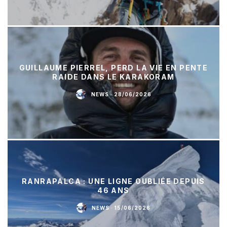
GUILLAUME PIERREL, PERD LA VIE EN PENTE
RAIDE DANS LE KARAKORAM
NEWS
·
28/06/2026
RANRAPALCA : UNE LIGNE OUBLIÉE DEPUIS
46 ANS
NEWS
·
15/06/2026