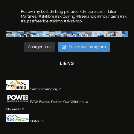
ski.libre
Follow my best ski blog pictures.
(ski-libre.com - Lilian
Martinez)
#skilibre #skitouring #freerando #mountains #ski
#alps #freeride #skimo #skirando
Charger plus
Suivre sur Instagram
LIENS
CampToCamp.org
0
POW France
Protect Our Winters 10
Ski rando
0
Skitour
1