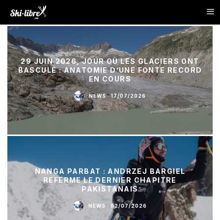
29 JUIN 2026, JOUR OÙ LES GLACIERS ONT
BASCULÉ : ANATOMIE D’UNE FONTE RECORD
EN COURS
NEWS
·
17/07/2026
NANGA PARBAT : ANDRZEJ BARGIEL
REFERME LE DERNIER CHAPITRE
PAKISTANAIS
NEWS
·
02/07/2026