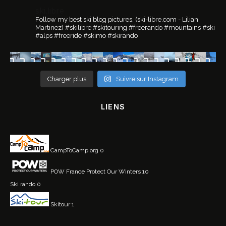
ski.libre
Follow my best ski blog pictures.
(ski-libre.com - Lilian
Martinez)
#skilibre #skitouring #freerando #mountains #ski
#alps #freeride #skimo #skirando
Charger plus
Suivre sur Instagram
LIENS
CampToCamp.org
0
POW France
Protect Our Winters 10
Ski rando
0
Skitour
1