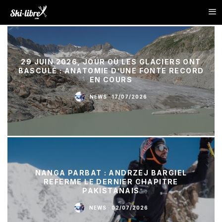
29 JUIN 2026, JOUR OÙ LES GLACIERS ONT
BASCULÉ : ANATOMIE D’UNE FONTE RECORD
EN COURS
NEWS
·
17/07/2026
NANGA PARBAT : ANDRZEJ BARGIEL
REFERME LE DERNIER CHAPITRE
PAKISTANAIS
NEWS
·
02/07/2026