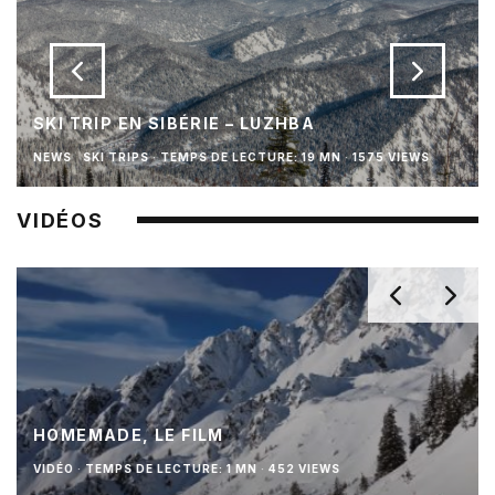
SKI TRIP EN SIBÉRIE – LUZHBA
NEWS
SKI TRIPS
·
TEMPS DE LECTURE: 19 MN
·
1575 VIEWS
VIDÉOS
HOMEMADE, LE FILM
VIDÉO
·
TEMPS DE LECTURE: 1 MN
·
452 VIEWS