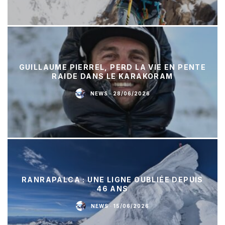
GUILLAUME PIERREL, PERD LA VIE EN PENTE
RAIDE DANS LE KARAKORAM
NEWS
·
28/06/2026
RANRAPALCA : UNE LIGNE OUBLIÉE DEPUIS
46 ANS
NEWS
·
15/06/2026