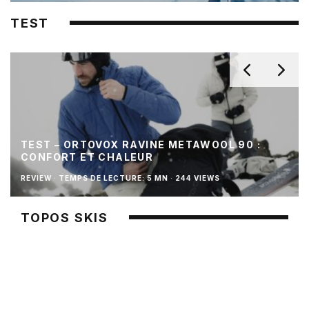
TEST
TEST – ORTOVOX RAVINE METAWOOL 90 :
CONFORT ET CHALEUR
REVIEW
·
TEMPS DE LECTURE: 5 MN
·
244 VIEWS
TOPOS SKIS