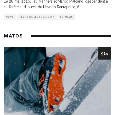
Le 28 mai 2026, Fay Manners et Marco Malcangi descendent à
ski l’arête sud-ouest du Nevado Ranrapalca, 6
...
NEWS
TEMPS DE LECTURE: 3 MN
53 VIEWS
MATOS
91
%