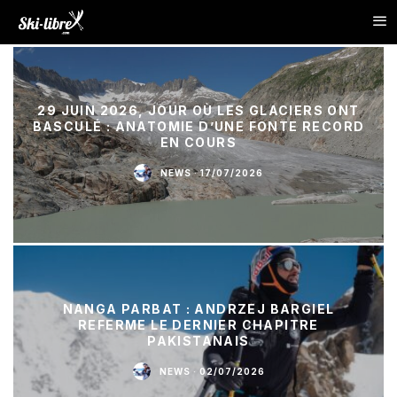
29 JUIN 2026, JOUR OÙ LES GLACIERS ONT
BASCULÉ : ANATOMIE D’UNE FONTE RECORD
EN COURS
NEWS
·
17/07/2026
NANGA PARBAT : ANDRZEJ BARGIEL
REFERME LE DERNIER CHAPITRE
PAKISTANAIS
NEWS
·
02/07/2026