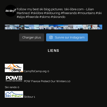
ski.libre
Follow my best ski blog pictures.
(ski-libre.com - Lilian
Martinez)
#skilibre #skitouring #freerando #mountains #ski
#alps #freeride #skimo #skirando
Charger plus
Suivre sur Instagram
LIENS
CampToCamp.org
0
POW France
Protect Our Winters 10
Ski rando
0
Skitour
1