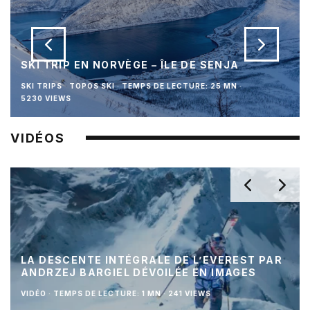
SKI TRIP EN NORVÈGE – ÎLE DE SENJA
SKI TRIPS
TOPOS SKI
·
TEMPS DE LECTURE: 25 MN
·
5230 VIEWS
VIDÉOS
LA DESCENTE INTÉGRALE DE L’EVEREST PAR
ANDRZEJ BARGIEL DÉVOILÉE EN IMAGES
VIDÉO
·
TEMPS DE LECTURE: 1 MN
·
241 VIEWS