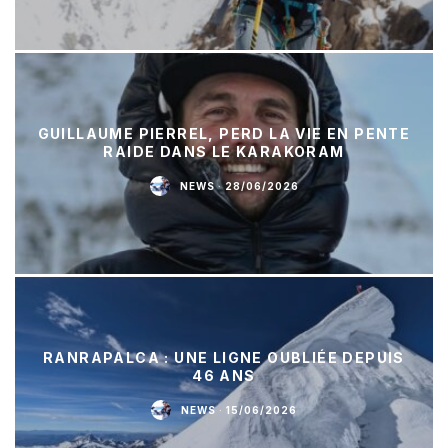
GUILLAUME PIERREL, PERD LA VIE EN PENTE
RAIDE DANS LE KARAKORAM
NEWS
·
28/06/2026
RANRAPALCA : UNE LIGNE OUBLIÉE DEPUIS
46 ANS
NEWS
·
15/06/2026