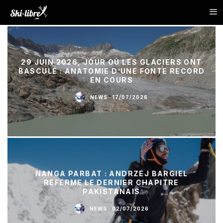
29 JUIN 2026, JOUR OÙ LES GLACIERS ONT
BASCULÉ : ANATOMIE D’UNE FONTE RECORD
EN COURS
NEWS
·
17/07/2026
NANGA PARBAT : ANDRZEJ BARGIEL
REFERME LE DERNIER CHAPITRE
PAKISTANAIS
NEWS
·
02/07/2026