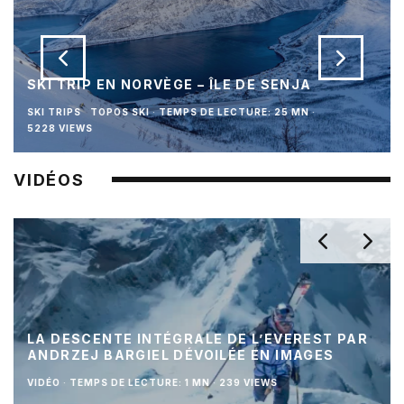
SKI TRIP EN NORVÈGE – ÎLE DE SENJA
SKI TRIPS
TOPOS SKI
·
TEMPS DE LECTURE: 25 MN
·
5228 VIEWS
VIDÉOS
LA DESCENTE INTÉGRALE DE L’EVEREST PAR
ANDRZEJ BARGIEL DÉVOILÉE EN IMAGES
VIDÉO
·
TEMPS DE LECTURE: 1 MN
·
239 VIEWS