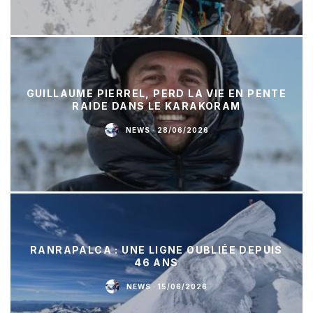
GUILLAUME PIERREL, PERD LA VIE EN PENTE
RAIDE DANS LE KARAKORAM
NEWS
·
28/06/2026
RANRAPALCA : UNE LIGNE OUBLIÉE DEPUIS
46 ANS
NEWS
·
15/06/2026