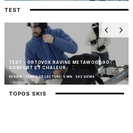
TEST
TEST – ORTOVOX RAVINE METAWOOL 90 :
CONFORT ET CHALEUR
REVIEW
·
TEMPS DE LECTURE: 5 MN
·
242 VIEWS
TOPOS SKIS