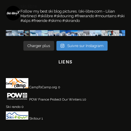
ski.libre
Follow my best ski blog pictures.
(ski-libre.com - Lilian
Martinez)
#skilibre #skitouring #freerando #mountains #ski
#alps #freeride #skimo #skirando
Charger plus
Suivre sur Instagram
LIENS
CampToCamp.org
0
POW France
Protect Our Winters 10
Ski rando
0
Skitour
1