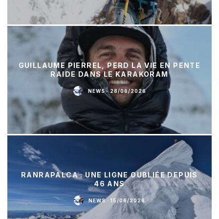
GUILLAUME PIERREL, PERD LA VIE EN PENTE
RAIDE DANS LE KARAKORAM
NEWS
·
28/06/2026
RANRAPALCA : UNE LIGNE OUBLIÉE DEPUIS
46 ANS
NEWS
·
15/06/2026