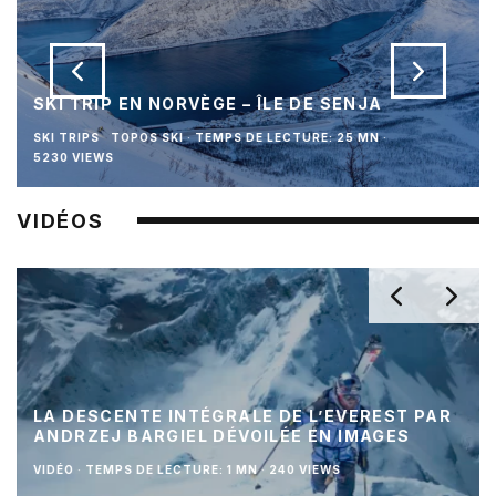
SKI TRIP EN NORVÈGE – ÎLE DE SENJA
SKI TRIPS
TOPOS SKI
·
TEMPS DE LECTURE: 25 MN
·
5230 VIEWS
VIDÉOS
LA DESCENTE INTÉGRALE DE L’EVEREST PAR
ANDRZEJ BARGIEL DÉVOILÉE EN IMAGES
VIDÉO
·
TEMPS DE LECTURE: 1 MN
·
240 VIEWS