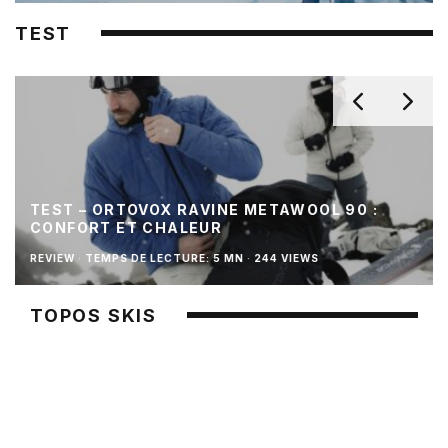
TEST
TEST – ORTOVOX RAVINE METAWOOL 90 :
CONFORT ET CHALEUR
REVIEW
·
TEMPS DE LECTURE: 5 MN
·
244 VIEWS
TOPOS SKIS