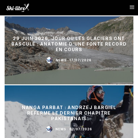
29 JUIN 2026, JOUR OÙ LES GLACIERS ONT
BASCULÉ : ANATOMIE D’UNE FONTE RECORD
EN COURS
NEWS
·
17/07/2026
NANGA PARBAT : ANDRZEJ BARGIEL
REFERME LE DERNIER CHAPITRE
PAKISTANAIS
NEWS
·
02/07/2026