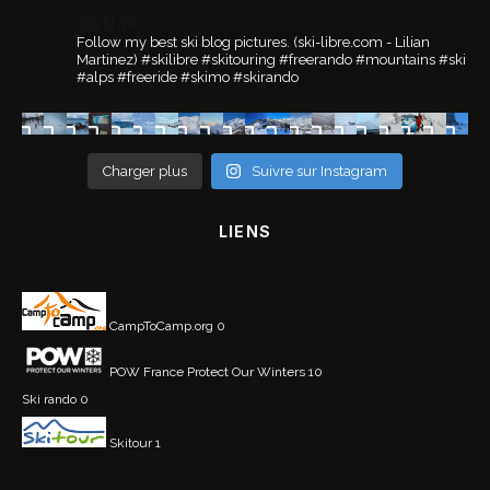
ski.libre
Follow my best ski blog pictures.
(ski-libre.com - Lilian
Martinez)
#skilibre #skitouring #freerando #mountains #ski
#alps #freeride #skimo #skirando
Charger plus
Suivre sur Instagram
LIENS
CampToCamp.org
0
POW France
Protect Our Winters 10
Ski rando
0
Skitour
1