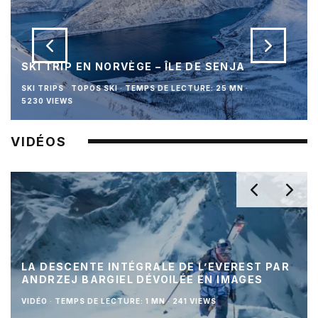
SKI TRIP EN NORVÈGE – ÎLE DE SENJA
SKI TRIPS
TOPOS SKI
·
TEMPS DE LECTURE: 25 MN
·
5230 VIEWS
VIDÉOS
LA DESCENTE INTÉGRALE DE L’EVEREST PAR
ANDRZEJ BARGIEL DÉVOILÉE EN IMAGES
VIDÉO
·
TEMPS DE LECTURE: 1 MN
·
241 VIEWS