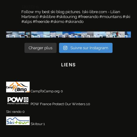
ski.libre
Follow my best ski blog pictures.
(ski-libre.com - Lilian
Martinez)
#skilibre #skitouring #freerando #mountains #ski
#alps #freeride #skimo #skirando
Charger plus
Suivre sur Instagram
LIENS
CampToCamp.org
0
POW France
Protect Our Winters 10
Ski rando
0
Skitour
1