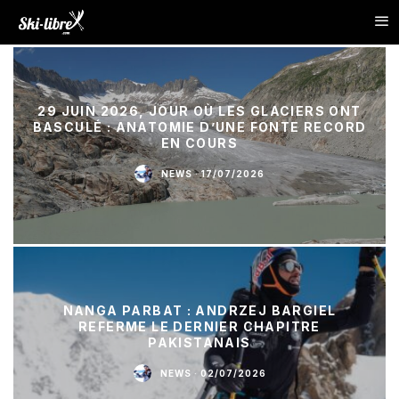
29 JUIN 2026, JOUR OÙ LES GLACIERS ONT
BASCULÉ : ANATOMIE D’UNE FONTE RECORD
EN COURS
NEWS
·
17/07/2026
NANGA PARBAT : ANDRZEJ BARGIEL
REFERME LE DERNIER CHAPITRE
PAKISTANAIS
NEWS
·
02/07/2026