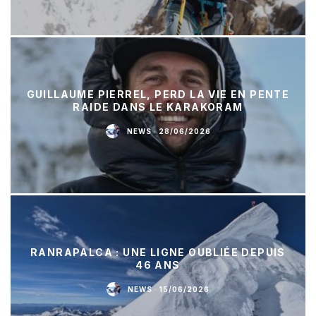
GUILLAUME PIERREL, PERD LA VIE EN PENTE
RAIDE DANS LE KARAKORAM
NEWS
·
28/06/2026
RANRAPALCA : UNE LIGNE OUBLIÉE DEPUIS
46 ANS
NEWS
·
15/06/2026