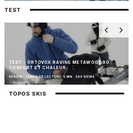
TEST
TEST – ORTOVOX RAVINE METAWOOL 90 :
CONFORT ET CHALEUR
REVIEW
·
TEMPS DE LECTURE: 5 MN
·
244 VIEWS
TOPOS SKIS