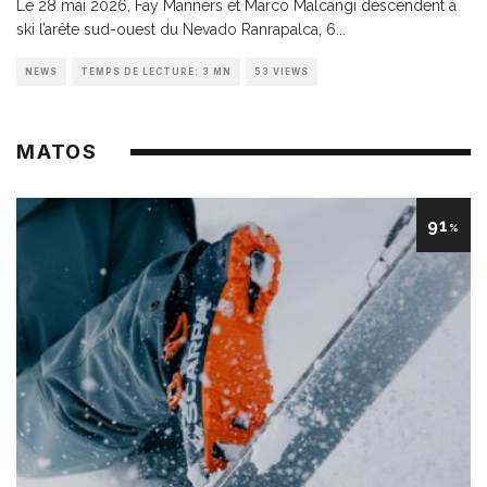
Le 28 mai 2026, Fay Manners et Marco Malcangi descendent à
ski l’arête sud-ouest du Nevado Ranrapalca, 6
...
NEWS
TEMPS DE LECTURE: 3 MN
53 VIEWS
MATOS
91
%