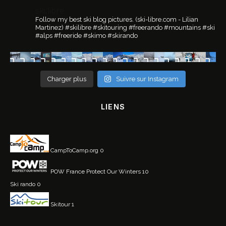
ski.libre
Follow my best ski blog pictures.
(ski-libre.com - Lilian
Martinez)
#skilibre #skitouring #freerando #mountains #ski
#alps #freeride #skimo #skirando
Charger plus
Suivre sur Instagram
LIENS
CampToCamp.org
0
POW France
Protect Our Winters 10
Ski rando
0
Skitour
1