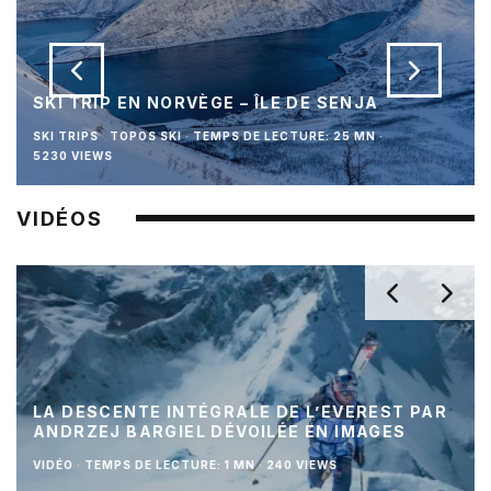
SKI TRIP EN NORVÈGE – ÎLE DE SENJA
SKI TRIPS
TOPOS SKI
·
TEMPS DE LECTURE: 25 MN
·
5230 VIEWS
VIDÉOS
LA DESCENTE INTÉGRALE DE L’EVEREST PAR
ANDRZEJ BARGIEL DÉVOILÉE EN IMAGES
VIDÉO
·
TEMPS DE LECTURE: 1 MN
·
240 VIEWS