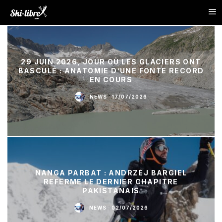
29 JUIN 2026, JOUR OÙ LES GLACIERS ONT
BASCULÉ : ANATOMIE D’UNE FONTE RECORD
EN COURS
NEWS
·
17/07/2026
NANGA PARBAT : ANDRZEJ BARGIEL
REFERME LE DERNIER CHAPITRE
PAKISTANAIS
NEWS
·
02/07/2026