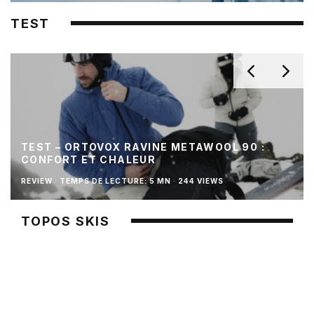
TEST
TEST – ORTOVOX RAVINE METAWOOL 90 :
CONFORT ET CHALEUR
REVIEW
·
TEMPS DE LECTURE: 5 MN
·
244 VIEWS
TOPOS SKIS