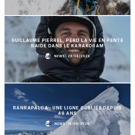
GUILLAUME PIERREL, PERD LA VIE EN PENTE
RAIDE DANS LE KARAKORAM
NEWS
·
28/06/2026
RANRAPALCA : UNE LIGNE OUBLIÉE DEPUIS
46 ANS
NEWS
·
15/06/2026