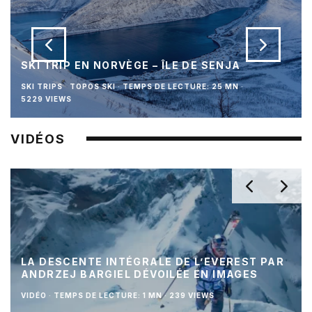
SKI TRIP EN NORVÈGE – ÎLE DE SENJA
SKI TRIPS
TOPOS SKI
·
TEMPS DE LECTURE: 25 MN
·
5229 VIEWS
VIDÉOS
LA DESCENTE INTÉGRALE DE L’EVEREST PAR
ANDRZEJ BARGIEL DÉVOILÉE EN IMAGES
VIDÉO
·
TEMPS DE LECTURE: 1 MN
·
239 VIEWS