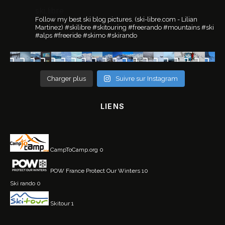
ski.libre
Follow my best ski blog pictures.
(ski-libre.com - Lilian
Martinez)
#skilibre #skitouring #freerando #mountains #ski
#alps #freeride #skimo #skirando
Charger plus
Suivre sur Instagram
LIENS
CampToCamp.org
0
POW France
Protect Our Winters 10
Ski rando
0
Skitour
1