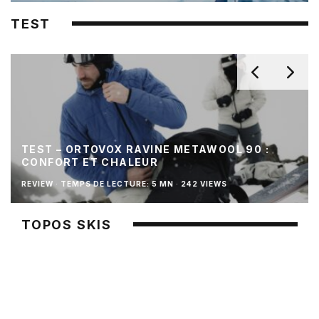
TEST
TEST – ORTOVOX RAVINE METAWOOL 90 :
CONFORT ET CHALEUR
REVIEW
·
TEMPS DE LECTURE: 5 MN
·
242 VIEWS
TOPOS SKIS