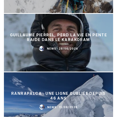
GUILLAUME PIERREL, PERD LA VIE EN PENTE
RAIDE DANS LE KARAKORAM
NEWS
·
28/06/2026
RANRAPALCA : UNE LIGNE OUBLIÉE DEPUIS
46 ANS
NEWS
·
15/06/2026