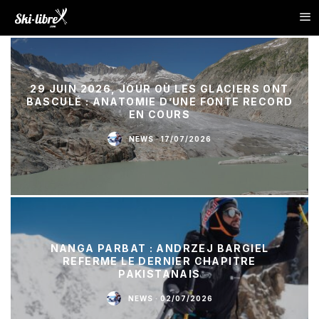
29 JUIN 2026, JOUR OÙ LES GLACIERS ONT
BASCULÉ : ANATOMIE D’UNE FONTE RECORD
EN COURS
NEWS
·
17/07/2026
NANGA PARBAT : ANDRZEJ BARGIEL
REFERME LE DERNIER CHAPITRE
PAKISTANAIS
NEWS
·
02/07/2026