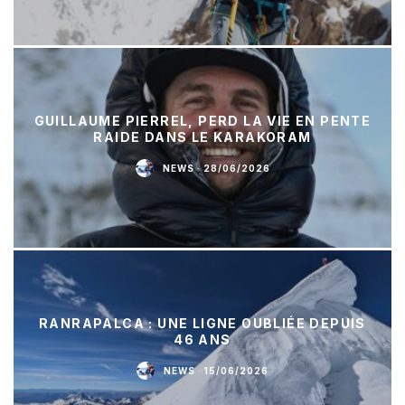
GUILLAUME PIERREL, PERD LA VIE EN PENTE
RAIDE DANS LE KARAKORAM
NEWS
·
28/06/2026
RANRAPALCA : UNE LIGNE OUBLIÉE DEPUIS
46 ANS
NEWS
·
15/06/2026