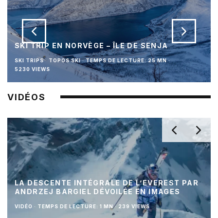
SKI TRIP EN NORVÈGE – ÎLE DE SENJA
SKI TRIPS
TOPOS SKI
·
TEMPS DE LECTURE: 25 MN
·
5230 VIEWS
VIDÉOS
LA DESCENTE INTÉGRALE DE L’EVEREST PAR
ANDRZEJ BARGIEL DÉVOILÉE EN IMAGES
VIDÉO
·
TEMPS DE LECTURE: 1 MN
·
239 VIEWS