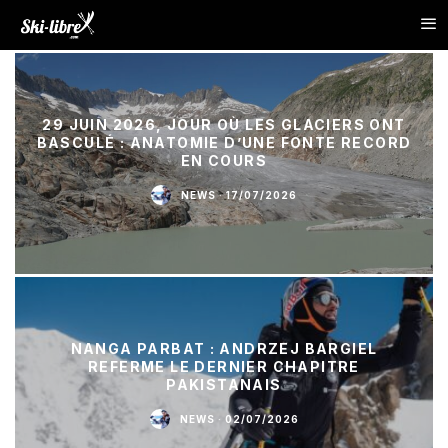
29 JUIN 2026, JOUR OÙ LES GLACIERS ONT
BASCULÉ : ANATOMIE D’UNE FONTE RECORD
EN COURS
NEWS
·
17/07/2026
NANGA PARBAT : ANDRZEJ BARGIEL
REFERME LE DERNIER CHAPITRE
PAKISTANAIS
NEWS
·
02/07/2026