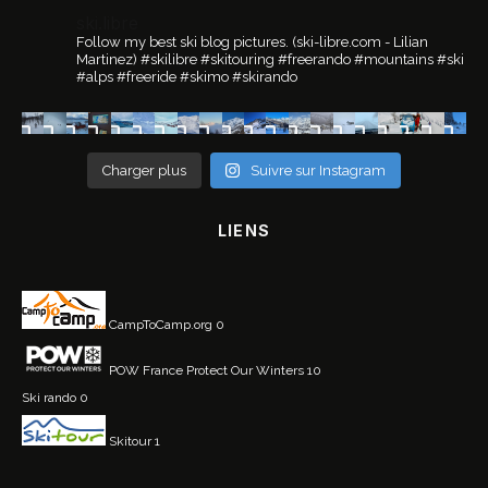
ski.libre
Follow my best ski blog pictures.
(ski-libre.com - Lilian
Martinez)
#skilibre #skitouring #freerando #mountains #ski
#alps #freeride #skimo #skirando
Charger plus
Suivre sur Instagram
LIENS
CampToCamp.org
0
POW France
Protect Our Winters 10
Ski rando
0
Skitour
1