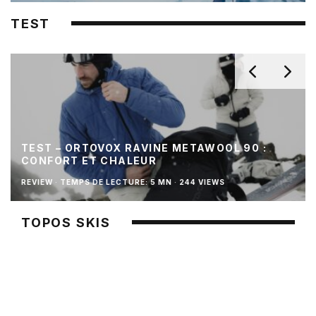
TEST
TEST – ORTOVOX RAVINE METAWOOL 90 :
CONFORT ET CHALEUR
REVIEW
·
TEMPS DE LECTURE: 5 MN
·
244 VIEWS
TOPOS SKIS