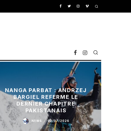
NANGA PARBAT : ANDRZEJ
BARGIEL REFERME LE
DERNIER CHAPITRE
PAKISTANAIS
NEWS
·
02/07/2026