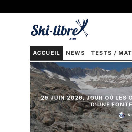
ACCUEIL
NEWS
TESTS / MA
29 JUIN 2026, JOUR OÙ LES
D’UNE FONT
N