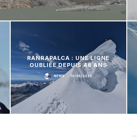
RANRAPALCA : UNE LIGNE
OUBLIÉE DEPUIS 46 ANS
NEWS
·
15/06/2026