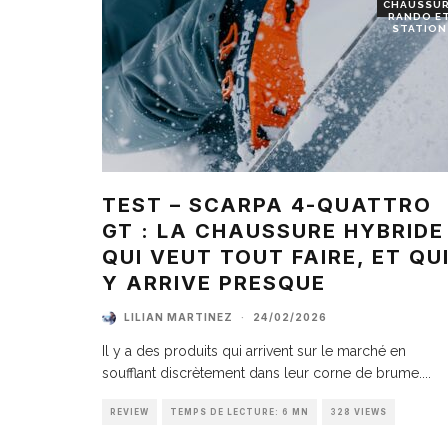
CHAUSSU
RANDO E
STATION
TEST – SCARPA 4-QUATTRO
GT : LA CHAUSSURE HYBRIDE
QUI VEUT TOUT FAIRE, ET QU
Y ARRIVE PRESQUE
LILIAN MARTINEZ
·
24/02/2026
Il y a des produits qui arrivent sur le marché en
soufflant discrètement dans leur corne de brume.
...
REVIEW
TEMPS DE LECTURE: 6 MN
328 VIEWS