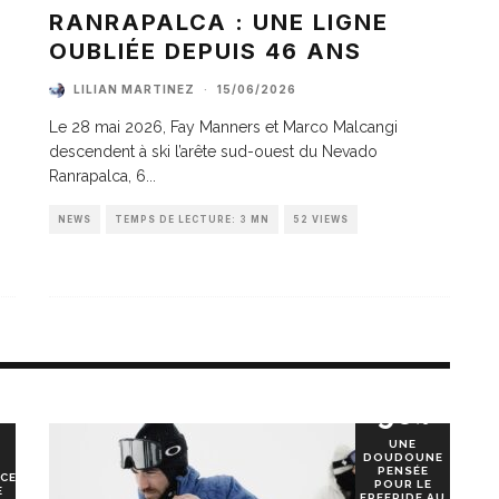
A
RANRAPALCA : UNE LIGNE
OUBLIÉE DEPUIS 46 ANS
LILIAN MARTINEZ
·
15/06/2026
Le 28 mai 2026, Fay Manners et Marco Malcangi
descendent à ski l’arête sud-ouest du Nevado
Ranrapalca, 6
...
NEWS
TEMPS DE LECTURE: 3 MN
52 VIEWS
90
%
UNE
DOUDOUNE
PENSÉE
CE
POUR LE
E
FREERIDE AU