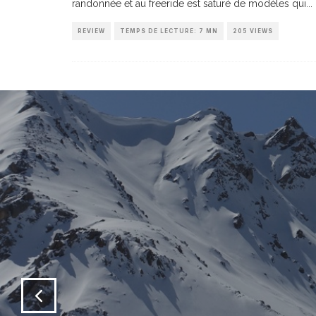
randonnée et au freeride est saturé de modèles qui
...
REVIEW
TEMPS DE LECTURE: 7 MN
205 VIEWS