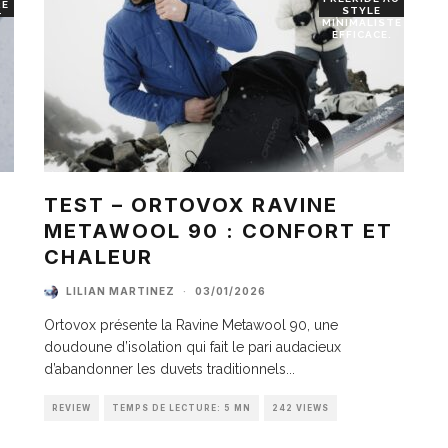
RE
STYLE
T
MINIMALISTE
EFFICACE.
TEST – ORTOVOX RAVINE
METAWOOL 90 : CONFORT ET
I
CHALEUR
LILIAN MARTINEZ
·
03/01/2026
Ortovox présente la Ravine Metawool 90, une
doudoune d’isolation qui fait le pari audacieux
d’abandonner les duvets traditionnels
...
REVIEW
TEMPS DE LECTURE: 5 MN
242 VIEWS