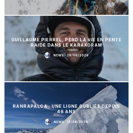
GUILLAUME PIERREL, PERD LA VIE EN PENTE
RAIDE DANS LE KARAKORAM
NEWS
·
28/06/2026
RANRAPALCA : UNE LIGNE OUBLIÉE DEPUIS
46 ANS
NEWS
·
15/06/2026