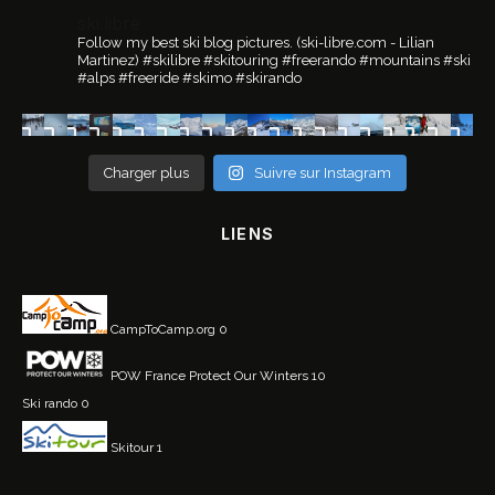
ski.libre
Follow my best ski blog pictures.
(ski-libre.com - Lilian
Martinez)
#skilibre #skitouring #freerando #mountains #ski
#alps #freeride #skimo #skirando
Charger plus
Suivre sur Instagram
LIENS
CampToCamp.org
0
POW France
Protect Our Winters 10
Ski rando
0
Skitour
1