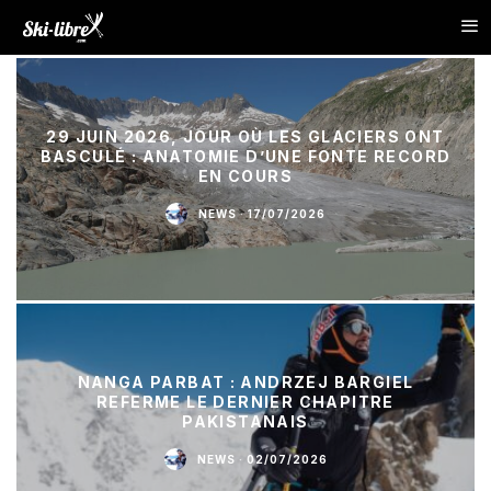
29 JUIN 2026, JOUR OÙ LES GLACIERS ONT
BASCULÉ : ANATOMIE D’UNE FONTE RECORD
EN COURS
NEWS
·
17/07/2026
NANGA PARBAT : ANDRZEJ BARGIEL
REFERME LE DERNIER CHAPITRE
PAKISTANAIS
NEWS
·
02/07/2026