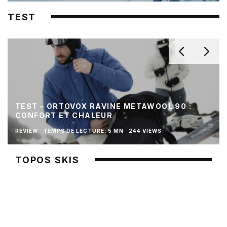
TEST
TEST – ORTOVOX RAVINE METAWOOL 90 :
CONFORT ET CHALEUR
REVIEW
·
TEMPS DE LECTURE: 5 MN
·
244 VIEWS
TOPOS SKIS