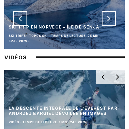
SKI TRIP EN NORVÈGE – ÎLE DE SENJA
SKI TRIPS
TOPOS SKI
·
TEMPS DE LECTURE: 25 MN
·
5230 VIEWS
VIDÉOS
LA DESCENTE INTÉGRALE DE L’EVEREST PAR
ANDRZEJ BARGIEL DÉVOILÉE EN IMAGES
VIDÉO
·
TEMPS DE LECTURE: 1 MN
·
240 VIEWS