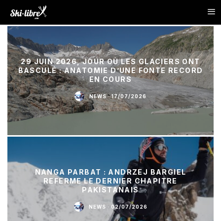
29 JUIN 2026, JOUR OÙ LES GLACIERS ONT
BASCULÉ : ANATOMIE D’UNE FONTE RECORD
EN COURS
NEWS
·
17/07/2026
NANGA PARBAT : ANDRZEJ BARGIEL
REFERME LE DERNIER CHAPITRE
PAKISTANAIS
NEWS
·
02/07/2026