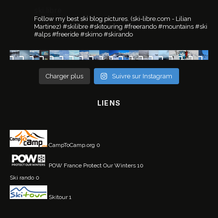
ski.libre
Follow my best ski blog pictures.
(ski-libre.com - Lilian
Martinez)
#skilibre #skitouring #freerando #mountains #ski
#alps #freeride #skimo #skirando
Charger plus
Suivre sur Instagram
LIENS
CampToCamp.org
0
POW France
Protect Our Winters 10
Ski rando
0
Skitour
1