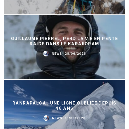
GUILLAUME PIERREL, PERD LA VIE EN PENTE
RAIDE DANS LE KARAKORAM
NEWS
·
28/06/2026
RANRAPALCA : UNE LIGNE OUBLIÉE DEPUIS
46 ANS
NEWS
·
15/06/2026