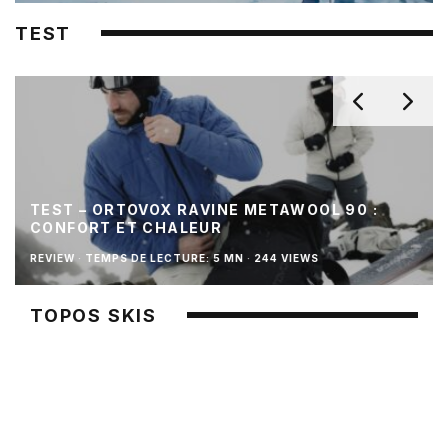
TEST
TEST – ORTOVOX RAVINE METAWOOL 90 :
CONFORT ET CHALEUR
REVIEW
·
TEMPS DE LECTURE: 5 MN
·
244 VIEWS
TOPOS SKIS