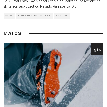
Le 28 mai 2026, Fay Manners et Marco Malcangi descendent à
ski l’arête sud-ouest du Nevado Ranrapalca, 6
...
NEWS
TEMPS DE LECTURE: 3 MN
53 VIEWS
MATOS
91
%