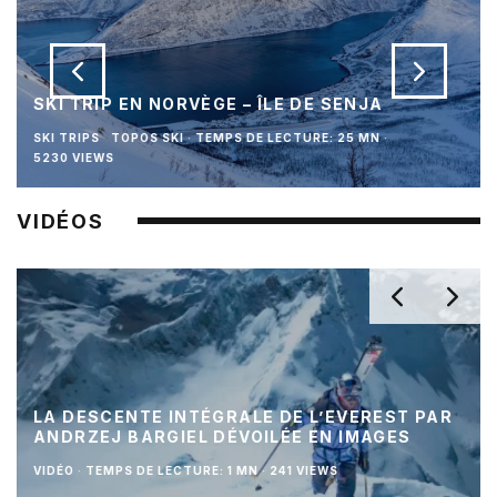
SKI TRIP EN NORVÈGE – ÎLE DE SENJA
SKI TRIPS
TOPOS SKI
·
TEMPS DE LECTURE: 25 MN
·
5230 VIEWS
VIDÉOS
LA DESCENTE INTÉGRALE DE L’EVEREST PAR
ANDRZEJ BARGIEL DÉVOILÉE EN IMAGES
VIDÉO
·
TEMPS DE LECTURE: 1 MN
·
241 VIEWS