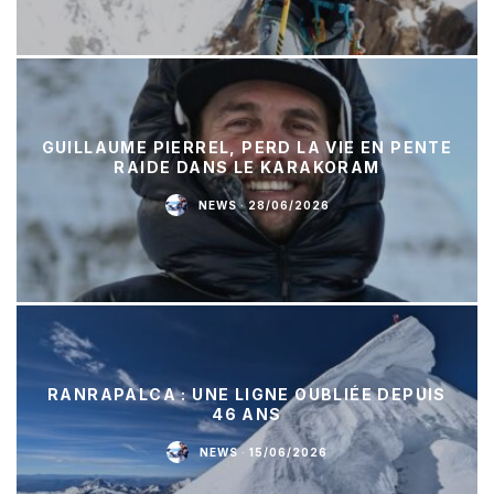
GUILLAUME PIERREL, PERD LA VIE EN PENTE
RAIDE DANS LE KARAKORAM
NEWS
·
28/06/2026
RANRAPALCA : UNE LIGNE OUBLIÉE DEPUIS
46 ANS
NEWS
·
15/06/2026