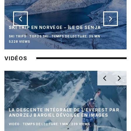
SKI TRIP EN NORVÈGE – ÎLE DE SENJA
SKI TRIPS
TOPOS SKI
·
TEMPS DE LECTURE: 25 MN
·
5228 VIEWS
VIDÉOS
LA DESCENTE INTÉGRALE DE L’EVEREST PAR
ANDRZEJ BARGIEL DÉVOILÉE EN IMAGES
VIDÉO
·
TEMPS DE LECTURE: 1 MN
·
239 VIEWS