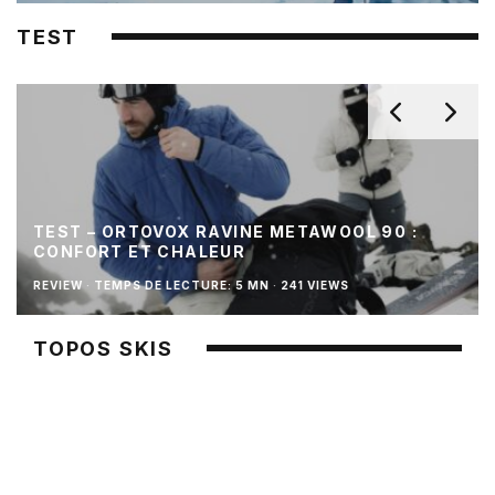
TEST
TEST – ORTOVOX RAVINE METAWOOL 90 :
CONFORT ET CHALEUR
REVIEW
·
TEMPS DE LECTURE: 5 MN
·
241 VIEWS
TOPOS SKIS