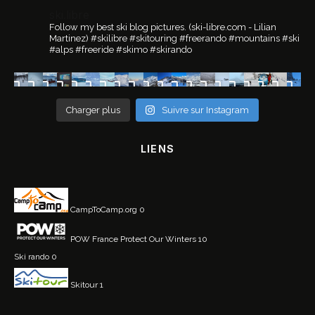
ski.libre
Follow my best ski blog pictures.
(ski-libre.com - Lilian
Martinez)
#skilibre #skitouring #freerando #mountains #ski
#alps #freeride #skimo #skirando
Charger plus
Suivre sur Instagram
LIENS
CampToCamp.org
0
POW France
Protect Our Winters 10
Ski rando
0
Skitour
1