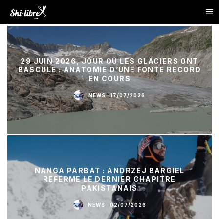
29 JUIN 2026, JOUR OÙ LES GLACIERS ONT
BASCULÉ : ANATOMIE D’UNE FONTE RECORD
EN COURS
NEWS
·
17/07/2026
NANGA PARBAT : ANDRZEJ BARGIEL
REFERME LE DERNIER CHAPITRE
PAKISTANAIS
NEWS
·
02/07/2026