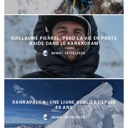
GUILLAUME PIERREL, PERD LA VIE EN PENTE
RAIDE DANS LE KARAKORAM
NEWS
·
28/06/2026
RANRAPALCA : UNE LIGNE OUBLIÉE DEPUIS
46 ANS
NEWS
·
15/06/2026