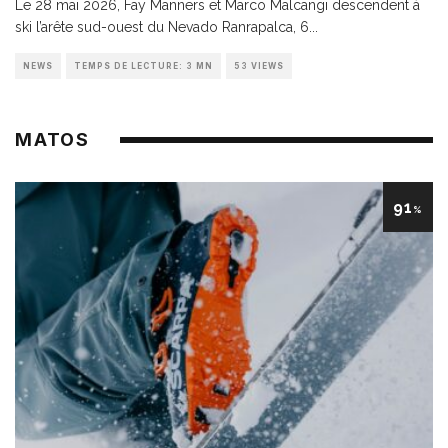
Le 28 mai 2026, Fay Manners et Marco Malcangi descendent à
ski l’arête sud-ouest du Nevado Ranrapalca, 6
...
NEWS
TEMPS DE LECTURE: 3 MN
53 VIEWS
MATOS
91
%