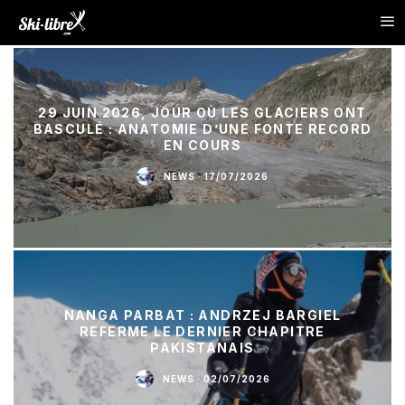
29 JUIN 2026, JOUR OÙ LES GLACIERS ONT
BASCULÉ : ANATOMIE D’UNE FONTE RECORD
EN COURS
NEWS
·
17/07/2026
NANGA PARBAT : ANDRZEJ BARGIEL
REFERME LE DERNIER CHAPITRE
PAKISTANAIS
NEWS
·
02/07/2026