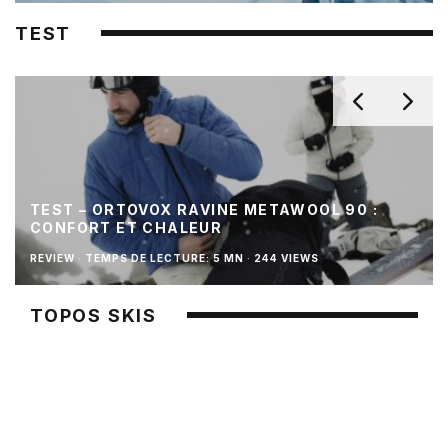
TEST
TEST – ORTOVOX RAVINE METAWOOL 90 :
CONFORT ET CHALEUR
REVIEW
·
TEMPS DE LECTURE: 5 MN
·
244 VIEWS
TOPOS SKIS