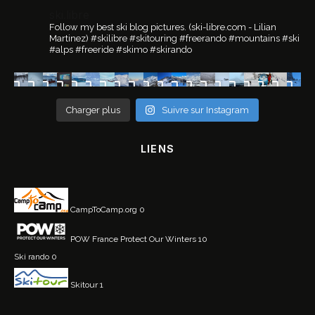
ski.libre
Follow my best ski blog pictures.
(ski-libre.com - Lilian
Martinez)
#skilibre #skitouring #freerando #mountains #ski
#alps #freeride #skimo #skirando
Charger plus
Suivre sur Instagram
LIENS
CampToCamp.org
0
POW France
Protect Our Winters 10
Ski rando
0
Skitour
1