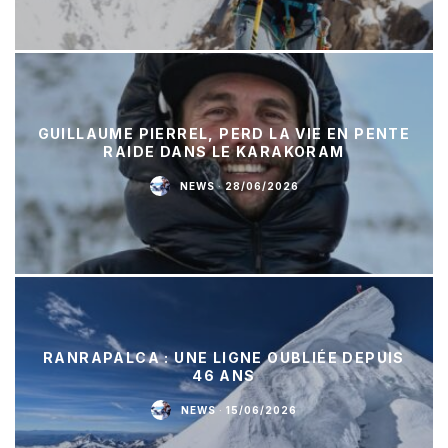
GUILLAUME PIERREL, PERD LA VIE EN PENTE
RAIDE DANS LE KARAKORAM
NEWS
·
28/06/2026
RANRAPALCA : UNE LIGNE OUBLIÉE DEPUIS
46 ANS
NEWS
·
15/06/2026