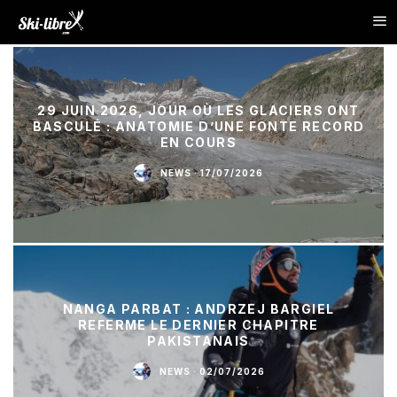
29 JUIN 2026, JOUR OÙ LES GLACIERS ONT
BASCULÉ : ANATOMIE D’UNE FONTE RECORD
EN COURS
NEWS
·
17/07/2026
NANGA PARBAT : ANDRZEJ BARGIEL
REFERME LE DERNIER CHAPITRE
PAKISTANAIS
NEWS
·
02/07/2026