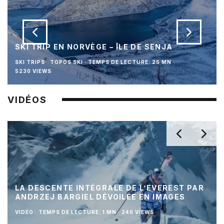
SKI TRIP EN NORVÈGE – ÎLE DE SENJA
SKI TRIPS
TOPOS SKI
·
TEMPS DE LECTURE: 25 MN
·
5230 VIEWS
VIDÉOS
LA DESCENTE INTÉGRALE DE L’EVEREST PAR
ANDRZEJ BARGIEL DÉVOILÉE EN IMAGES
VIDÉO
·
TEMPS DE LECTURE: 1 MN
·
240 VIEWS