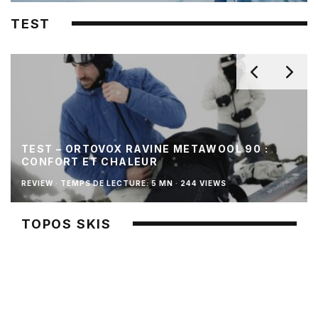
TEST
TEST – ORTOVOX RAVINE METAWOOL 90 :
CONFORT ET CHALEUR
REVIEW
·
TEMPS DE LECTURE: 5 MN
·
244 VIEWS
TOPOS SKIS